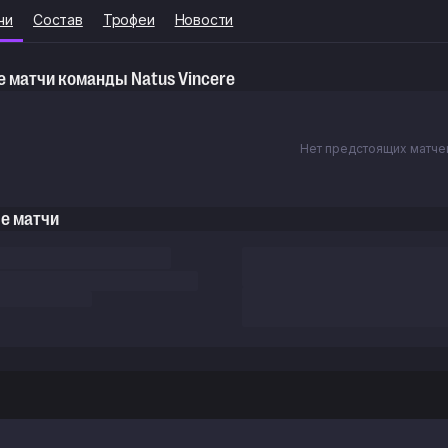
чи
Состав
Трофеи
Новости
 матчи команды Natus Vincere
Нет предстоящих матче
е матчи