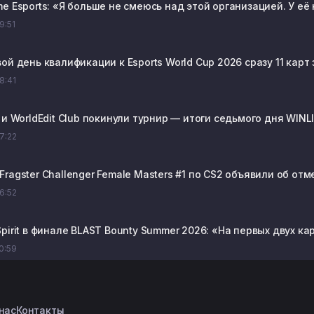
e Esports: «Я больше не смеюсь над этой организацией. У её
09:51
ой день квалификации к Esports World Cup 2026 сразу 11 карт
08:41
 и WorldEdit Club покинули турнир — итоги седьмого дня WINLI
07:22
ragster Challenger Female Masters #1 по CS2 объявили об от
06:52
pirit в финале BLAST Bounty Summer 2026: «На первых двух к
20:59
нас
Контакты