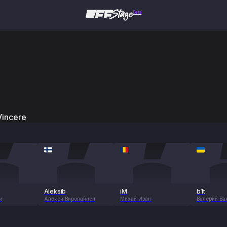
Beta
Vincere
Aleksib
iM
b1t
и
Алекси Виролайнен
Михай Иван
Валерий Ва