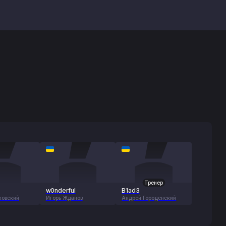
Тренер
w0nderful
B1ad3
ховский
Игорь Жданов
Андрей Городенский