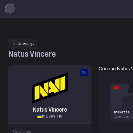
Команды
Natus Vincere
Состав Natus 
#
5
Natus Vincere
makazze
$12 399 710
Дрин Шакир
Составы