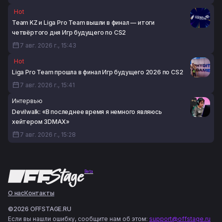
Hot
Team KZ и Liga Pro Team вышли в финал — итоги
четвёртого дня Игр будущего по CS2
7 авг. 2026 г., 15:43
Hot
Liga Pro Team прошла в финал Игр будущего 2026 по CS2
7 авг. 2026 г., 15:41
Интервью
Devilwalk: «В последнее время я немного являюсь
хейтером 3DMAX»
7 авг. 2026 г., 15:28
Beta
О нас
Контакты
©2026 OFFSTAGE.RU
Если вы нашли ошибку, сообщите нам об этом:
support@offstage.ru