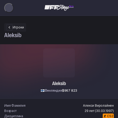
Beta
Игроки
Aleksib
Aleksib
Финляндия
$967 823
Имя Фамилия
Алекси
Виролайнен
Возраст
29 лет (30.03.1997)
Дисциплина
CS2