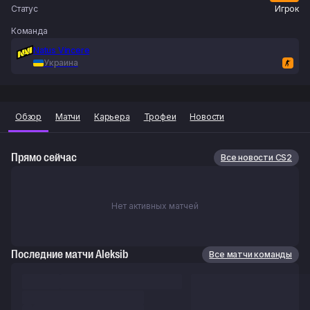
Статус
Игрок
Команда
Natus Vincere
Украина
Обзор
Матчи
Карьера
Трофеи
Новости
Прямо сейчас
Все новости CS2
Нет активных матчей
Последние матчи Aleksib
Все матчи команды