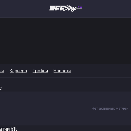
Beta
чи
Карьера
Трофеи
Новости
с
Нет активных матчей
атчи b1t