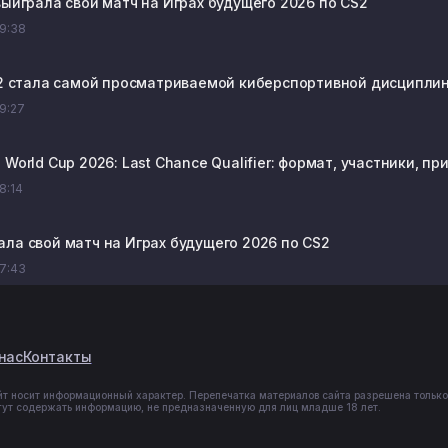
выиграла свой матч на Играх будущего 2026 по CS2
09:38
e 2 стала самой просматриваемой киберспортивной дисциплин
09:27
 World Cup 2026: Last Chance Qualifier: формат, участники, п
08:14
ала свой матч на Играх будущего 2026 по CS2
07:43
нас
Контакты
йт носит информационный характер. Перепечатка материалов сайта разрешена только
гут содержать информацию, не предназначенную для лиц младше 18 лет.