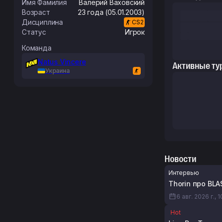
Имя Фамилия
Валерий
Ваховский
Возраст
23 года (05.01.2003)
Дисциплина
CS2
Статус
Игрок
Команда
Natus Vincere
Активные ту
Украина
Новости
Интервью
Thorin про BL
6 авг. 2026 г., 
Hot