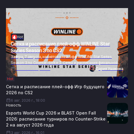
Hot
Сетка и расписание плей-офф WINLINE Star
Series Season 3 по CS2
Завтра, 7 августа, начнётся плей-офф WINLINE Star Series
Season 3 по Counter-Strike 2. Сетка и расписание финальной
стадии турнира — далее в этом материале. Сетка турнира
6 авг. 2026 г., 20:05
Дария Ушакова
Расписание плей-офф 7 августа Здесь и далее указано
Hot
московское время. 8 августа 9 августа WINLINE Star Series
Сетка и расписание плей-офф Игр будущего
Season 3 по CS2 стартовал 1 августа и продлится по 9-е число
2026 по CS2
в […]
6 авг. 2026 г., 18:00
Новость
Esports World Cup 2026 и BLAST Open Fall
2026: расписание турниров по Counter-Strike
2 на август 2026 года
3 авг. 2026 г., 16:01