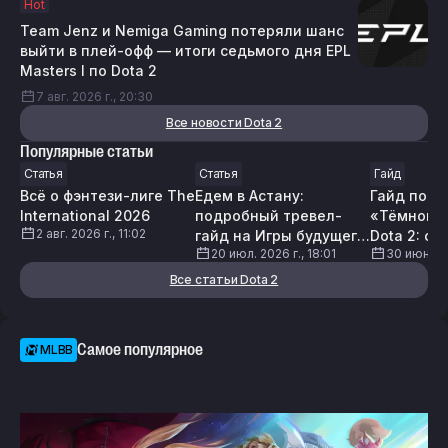
Hot
Team Jenz и Nemiga Gaming потеряли шанс
выйти в плей-офф — итоги седьмого дня EPL
Masters I по Dota 2
7 авг. 2026 г., 20:30
Все новости Dota 2
Популярные статьи
Статья
Статья
Гайд
Всё о фэнтези-лиге The
Едем в Астану:
Гайд по 
International 2026
подробный тревел-
«Тёмного 
2 авг. 2026 г., 11:02
гайд на Игры будущего
Dota 2: фа
20 июл. 2026 г., 18:01
30 июн. 20
2026
мини-игры
доступны
Все статьи Dota 2
Самое популярное
MLBB