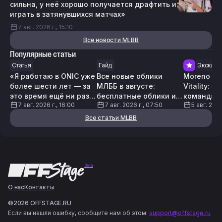
сильна, у неё хорошо получается драфтить и
играть в затянувшихся матчах»
7 авг. 2026 г., 15:10
Все новости MLBB
Популярные статьи
Статья
Гайд
Эксклюз
«Я работаю в ONIC уже
Все новые облики
Moreno пр
более шести лет — за
МЛББ в августе:
Vitality: 
это время ещё ни разу
бесплатные облики и
командная
7 авг. 2026 г., 16:00
7 авг. 2026 г., 07:50
5 авг. 2026
не думал об уходе»:
как их получить
принимае
небольшое интервью с
решения 
Все статьи MLBB
CW
Beta
О нас
Контакты
©2026 OFFSTAGE.RU
Если вы нашли ошибку, сообщите нам об этом:
support@offstage.ru