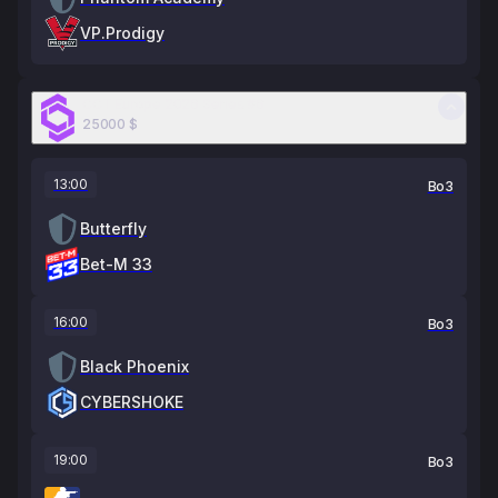
VP.Prodigy
CCT Europe 2026 Series #6
25000
$
13:00
Bo3
Butterfly
Bet-M 33
16:00
Bo3
Black Phoenix
CYBERSHOKE
19:00
Bo3