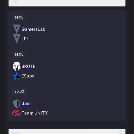
14:00
GamersLab
LPH
14:00
BRUTE
ESuba
20:00
Jam
Team UNiTY
ESEA Advanced Season 58 - Europe