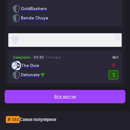
GoldRashers
Banda Chuya
ESEA Advanced Season 58 - NA
Завершен
03:30
Сегодня
Bo1
0
The Dice
1
Detonate
Все матчи
Самое популярное
CS2