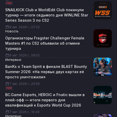
Hot
SNAILKICK Club и WorldEdit Club покинули
турнир — итоги седьмого дня WINLINE Star
Series Season 3 по CS2
8 авг. 2026 г., 07:22
Новость
Организаторы Fragster Challenger Female
Masters #1 по CS2 объявили об отмене
турнира
8 авг. 2026 г., 06:52
Интервью
BanKs о Team Spirit в финале BLAST Bounty
Summer 2026: «На первых двух картах её
просто уничтожили»
7 авг. 2026 г., 20:59
Hot
BC.Game Esports, HEROIC и Fnatic вышли в
плей-офф — итоги первого дня
квалификаций к Esports World Cup 2026
7 авг. 2026 г., 19:39
Интервью