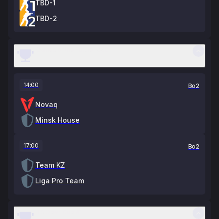
TBD-1
TBD-2
Games of the Future: CS2
14:00
Bo2
Novaq
Minsk House
17:00
Bo2
Team KZ
Liga Pro Team
TS Open Cup #1