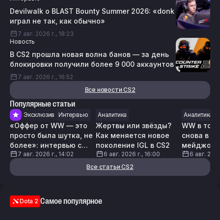
Devilwalk о BLAST Bounty Summer 2026: «donk
играл не так, как обычно»
7 авг. 2026 г., 18:23
Новость
В CS2 прошла новая волна банов — за день
блокировки получили более 9 000 аккаунтов
7 авг. 2026 г., 16:52
Все новости CS2
Популярные статьи
Эксклюзив
Интервью
Аналитика
Аналитика
«Оффер от WW — это
Жертвы или звёзды?
WW в топ-
просто была шутка, не
Как меняется новое
снова в го
более»: интервью с
поколение IGL в CS2
мейджор 
7 авг. 2026 г., 14:02
6 авг. 2026 г., 16:00
6 авг. 2026
chopper про WW Team,
августовс
тренерство и стримы
обновлени
Все статьи CS2
innersh1ne
Самое популярное
Dota 2