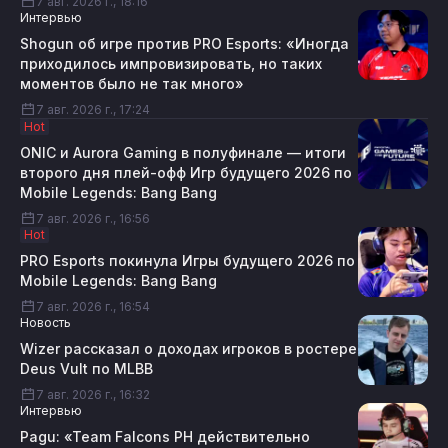
7 авг. 2026 г., 18:16
Интервью
Shogun об игре против PRO Esports: «Иногда
приходилось импровизировать, но таких
моментов было не так много»
7 авг. 2026 г., 17:24
Hot
ONIC и Aurora Gaming в полуфинале — итоги
второго дня плей-офф Игр будущего 2026 по
Mobile Legends: Bang Bang
7 авг. 2026 г., 16:56
Hot
PRO Esports покинула Игры будущего 2026 по
Mobile Legends: Bang Bang
7 авг. 2026 г., 16:54
Новость
Wizer рассказал о доходах игроков в ростере
Deus Vult по MLBB
7 авг. 2026 г., 16:32
Интервью
Pagu: «Team Falcons PH действительно