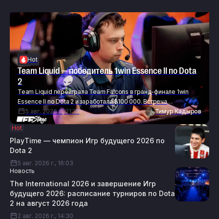
Hot
Team Liquid — победитель 1win Essence II по Dota
2
Team Liquid переиграла Team Falcons в гранд-финале 1win
Essence II по Dota 2 и заработала $100 000. Встреча
завершилась со счётом 3:0. Коллектив Майкла «m1CKe» Ву
5 авг. 2026 г., 21:16
Тимур Кадыров
обыграл Team Falcons на трёх картах: первая завершилась за
Hot
67 минут, вторая — за 26, а третья — за 63. Состав Team Liquid
PlayTime — чемпион Игр будущего 2026 по
Распределение призового фонда 1win Essence II […]
Dota 2
5 авг. 2026 г., 16:03
Новость
The International 2026 и завершение Игр
будущего 2026: расписание турниров по Dota
2 на август 2026 года
2 авг. 2026 г., 14:30