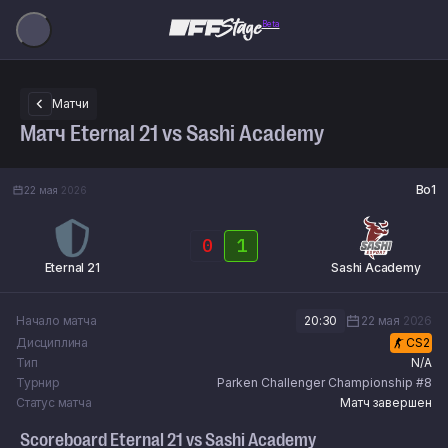
Beta
Матчи
Матч Eternal 21 vs Sashi Academy
Bo1
22 мая
2026
0
1
Eternal 21
Sashi Academy
Начало матча
20:30
22 мая
2026
Дисциплина
CS2
Тип
N/A
Турнир
Parken Challenger Championship #8
Статус матча
Матч завершен
Scoreboard
Eternal 21
vs
Sashi Academy