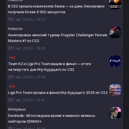
В CS2 прошла новая волна банов — за день блокировки
получили более 9 000 аккаунтов
7 авг. 2026 г., 16:52
Новость
Анонсирован женский турнир Fragster Challenger Female
Masters #1 по CS2
7 авг. 2026 г., 16:26
Hot
Team KZ и Liga Pro Team вышли в финал — итоги
четвёртого дня Игр будущего по CS2
7 авг. 2026 г., 15:43
Hot
Liga Pro Team прошла в финал Игр будущего 2026 по CS2
7 авг. 2026 г., 15:41
Интервью
Devilwalk: «В последнее время я немного являюсь
хейтером 3DMAX»
7 авг. 2026 г., 15:28