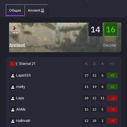
Общая
Ancient
14
16
:
Ancient
Decider
L
Eternal 21
K
D
A
+/-
LapaSSS
27
22
6
+5
melty
21
19
6
+2
Lapa
20
22
11
-2
AhMa
15
23
5
-8
Hattivatti
12
20
2
-8