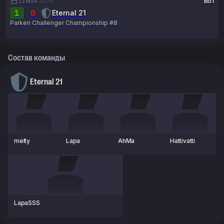
22 мая
2026
Bo1
1
:
0
Eternal 21
Parken Challenger Championship #8
Состав команды
Eternal 21
melty
Lapa
AhMa
Hattivatti
LapaSSS