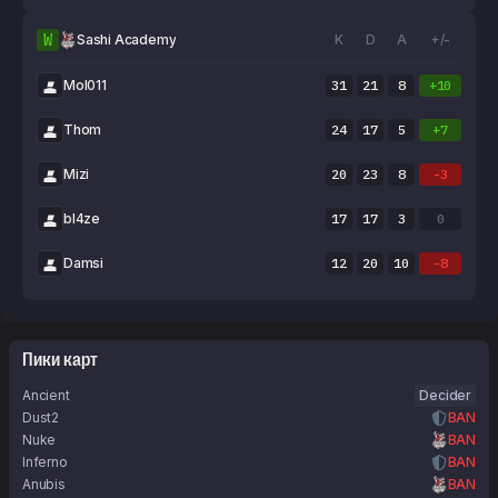
W
Sashi Academy
K
D
A
+/-
Mol011
31
21
8
+10
Thom
24
17
5
+7
Mizi
20
23
8
-3
bl4ze
17
17
3
0
Damsi
12
20
10
-8
Пики карт
Ancient
Decider
Dust2
BAN
Nuke
BAN
Inferno
BAN
Anubis
BAN