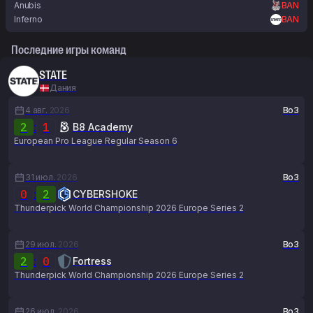
Anubis
BAN
Inferno
BAN
Последние игры команд
STATE
Дания
4 авг.
2026
Bo3
2
:
1
B8 Academy
European Pro League Regular Season 6
31 июл.
2026
Bo3
0
:
2
CYBERSHOKE
Thunderpick World Championship 2026 Europe Series 2
29 июл.
2026
Bo3
2
:
0
Fortress
Thunderpick World Championship 2026 Europe Series 2
26 июл.
2026
Bo3