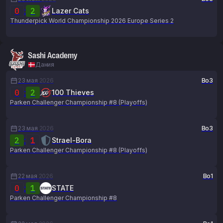
0
:
2
Lazer Cats
Thunderpick World Championship 2026 Europe Series 2
Sashi Academy
Дания
23 мая
2026
Bo3
0
:
2
100 Thieves
Parken Challenger Championship #8 (Playoffs)
23 мая
2026
Bo3
2
:
1
Strael-Bora
Parken Challenger Championship #8 (Playoffs)
22 мая
2026
Bo1
0
:
1
STATE
Parken Challenger Championship #8