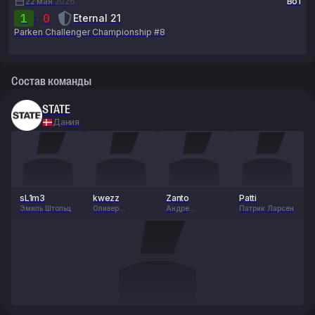
22 мая
2026
Bo1
1
:
0
Eternal 21
Parken Challenger Championship #8
Состав команды
STATE
Дания
sL1m3
kwezz
Zanto
Patti
Эмиль Штольц
Оливер
Андре
Патрик Ларсен
Расмуссен
Кристиансен