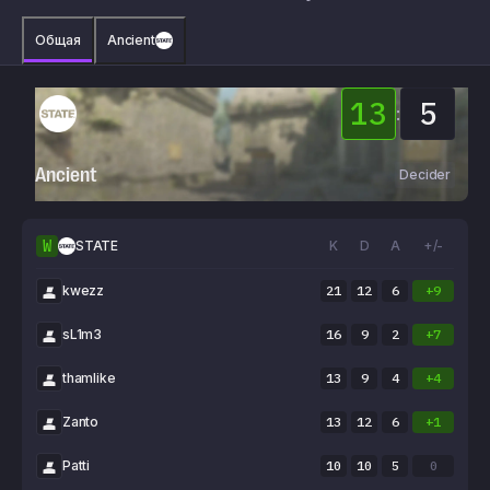
Общая
Ancient
13
5
:
Ancient
Decider
W
STATE
K
D
A
+/-
kwezz
21
12
6
+9
sL1m3
16
9
2
+7
thamlike
13
9
4
+4
Zanto
13
12
6
+1
Patti
10
10
5
0