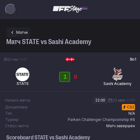
Beta
Матчи
Матч STATE vs Sashi Academy
Bo1
22 мая
2026
1
0
STATE
Sashi Academy
Начало матча
22:00
22 мая
2026
Дисциплина
CS2
Тип
N/A
Турнир
Parken Challenger Championship #8
Статус матча
Матч завершен
Scoreboard
STATE
vs
Sashi Academy