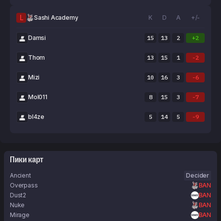
L
Sashi Academy
K
D
A
+/-
Damsi
15
13
2
+2
Thom
13
15
1
-2
Mizi
10
16
3
-6
Mol011
8
15
3
-7
bl4ze
5
14
5
-9
Пики карт
Ancient
Decider
Overpass
BAN
Dust2
BAN
Nuke
BAN
Mirage
BAN