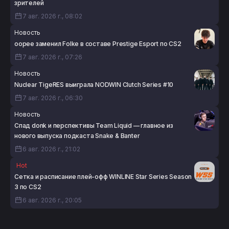
зрителей
7 авг. 2026 г., 08:02
Новость
oopee заменил Folke в составе Prestige Esport по CS2
7 авг. 2026 г., 07:26
Новость
Nuclear TigeRES выиграла NODWIN Clutch Series #10
7 авг. 2026 г., 06:30
Новость
Спад donk и перспективы Team Liquid — главное из
нового выпуска подкаста Snake & Banter
6 авг. 2026 г., 21:02
Hot
Сетка и расписание плей-офф WINLINE Star Series Season
3 по CS2
6 авг. 2026 г., 20:05