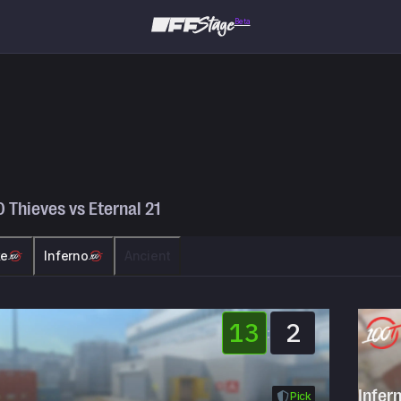
Beta
0 Thieves
vs
Eternal 21
ke
Inferno
Ancient
13
2
:
Infer
Pick