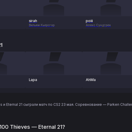
sirah
poiii
Вильям Кьерсгор
Алекс Сундгрен
21
Lapa
AhMa
 и Eternal 21 сыграли матч по CS2 23 мая. Соревнование — Parken Chall
100 Thieves — Eternal 21?