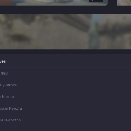
eves
 Жил
 Сундгрен
д Нюгор
олай Реедтц
ям Кьерсгор