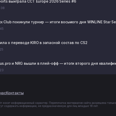
rts выиграла CCT Europe 2026 Series #6
6:38
xxx Club покинули турнир — итоги восьмого дня WINLINE Star Se
:45
ила о переводе KIRO в запасной состав по CS2
:25
rtus.pro и NRG вышли в плей-офф — итоги второго дня квалифик
:23
нас
Контакты
йт носит информационный характер. Перепечатка материалов сайта разрешена только
гут содержать информацию, не предназначенную для лиц младше 18 лет.