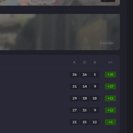
Decider
K
D
A
+/-
36
16
5
+20
31
14
9
+17
29
18
10
+11
27
15
9
+12
21
15
12
+6