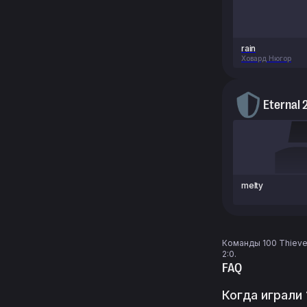
rain
Ховард Нюгор
Eternal 
melty
Команды 100 Thieves
2:0.
FAQ
Когда играли 