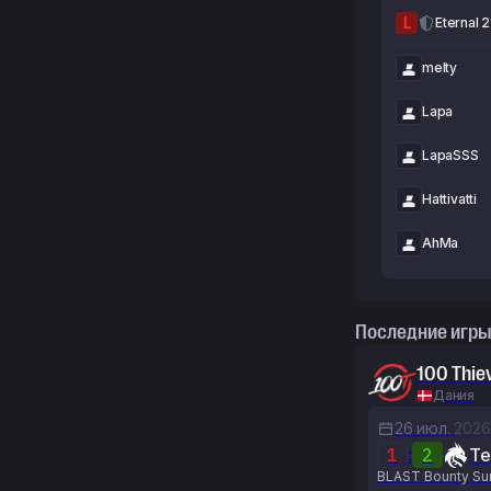
L
Eternal 2
melty
Lapa
LapaSSS
Hattivatti
AhMa
Последние игры
100 Thie
Дания
26 июл.
2026
1
:
2
Te
BLAST Bounty Sum