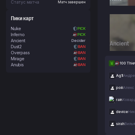
#8 (Playoffs)
Статус матча
Матч завершен
Пики карт
Nuke
PICK
Inferno
PICK
Ancient
Decider
Ancient
Dust2
BAN
Overpass
BAN
Mirage
BAN
W
100 Thi
Anubis
BAN
Ag1l
Андре
poiii
Алекс
rain
Ховар
device
Ник
sirah
Виль