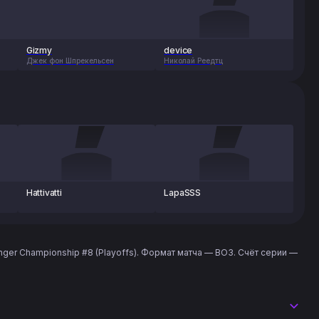
Gizmy
device
Джек фон Шпрекельсен
Николай Реедтц
Hattivatti
LapaSSS
enger Championship #8 (Playoffs). Формат матча — BO3. Счёт серии —