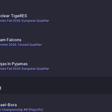
clear TigeRES
ries Fall 2026: European Qualifier
am Falcons
mer 2026: Closed Qualifier
njas In Pyjamas
ries Fall 2026: European Qualifier
1
rael-Bora
r Championship #8 (Playoffs)