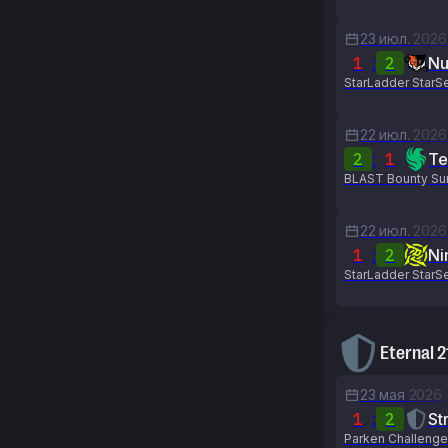
23 июл.
2026
1
:
2
Nu
StarLadder StarSe
22 июл.
2026
2
:
1
Te
BLAST Bounty Sum
22 июл.
2026
1
:
2
Ni
StarLadder StarSe
Eternal 2
23 мая
2026
1
:
2
St
Parken Challenge