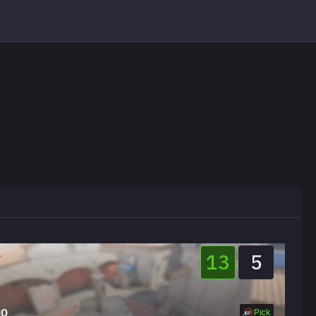
13
5
:
no
Pick