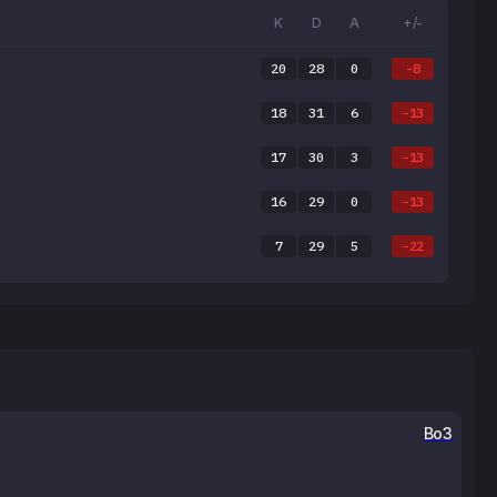
K
D
A
+/-
20
28
0
-8
18
31
6
-13
17
30
3
-13
16
29
0
-13
7
29
5
-22
Bo3