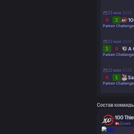
23 мая
2026
0
:
2
10
Parken Challenge
22 мая
2026
1
:
0
A 
Parken Challeng
22 мая
2026
0
:
1
Sa
Parken Challeng
Состав команд
100 Thie
Дания