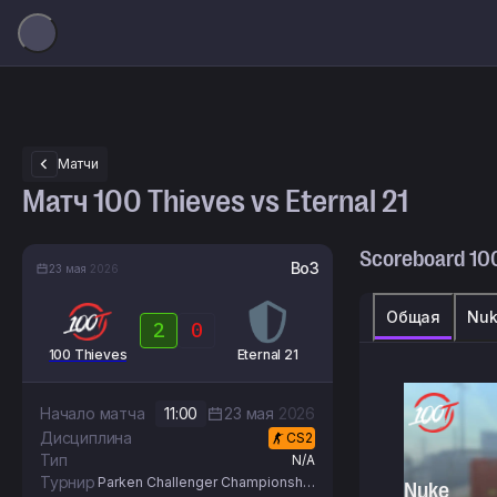
Матчи
Матч 100 Thieves vs Eternal 21
Scoreboard
10
Bo3
23 мая
2026
Общая
Nu
2
0
100 Thieves
Eternal 21
Начало матча
11:00
23 мая
2026
Дисциплина
CS2
Тип
N/A
Турнир
Parken Challenger Championship
Nuke