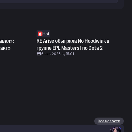
Hot
авал»:
RE Arise обыграла No Hoodwink в
 акт»
группе EPL Masters I по Dota 2
6 авг. 2026 г., 15:01
Все новости