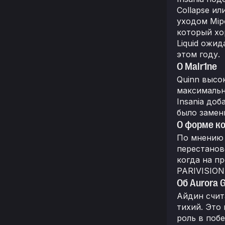
Collapse ил
уходом Mipo
который хо
Liquid ожид
этом году.
О Malr1ne
Quinn высо
максимальн
Insania до
было замен
О форме к
По мнению 
перестанов
когда на п
PARIVISION 
Об Aurora 
Айдин счита
тихий. Это
роль в побе