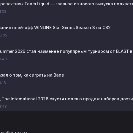
рспективы Team Liquid — главное из нового выпуска подкаста
1:02
ание плей-офф WINLINE Star Series Season 3 по CS2
20:05
Summer 2026 стал наименее популярным турниром от BLAST в
19:43
зал о том, как играть на Bane
9:18
The International 2026 спустя неделю продаж наборов достиг
18:48
нас
Контакты