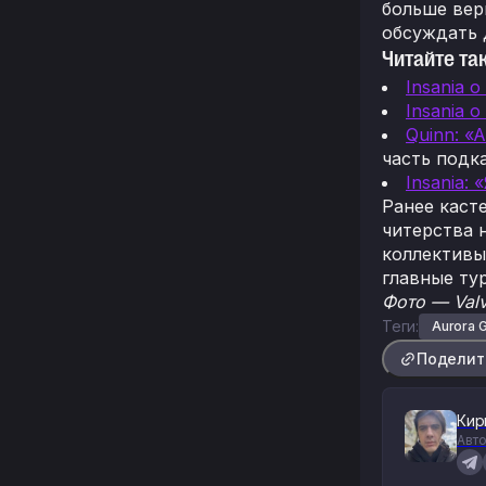
больше вер
обсуждать 
Читайте та
Insania 
Insania 
Quinn: «
часть подка
Insania:
Ранее каст
читерства 
коллективы
главные ту
Фото — Valv
Теги:
Aurora 
Поделит
Кир
Авто