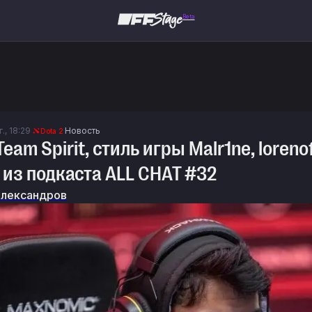
Beta
., 18:29
Новость
Dota 2
am Spirit, стиль игры Malr1ne, lorenof
 из подкаста ALL CHAT #32
Александров