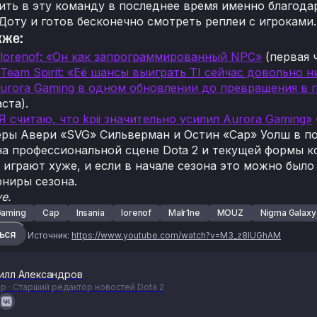
ить в эту команду в последнее время именно благода
Доту и готов бесконечно смотреть реплеи с игроками.
кже:
о lorenof: «Он как запрограммированный NPC»
(первая ч
о Team Spirit: «Её шансы выиграть TI сейчас довольно н
Aurora Gaming в одном обновлении до превращения в п
ста).
 «Я считаю, что kpii значительно усилил Aurora Gaming»
еры Авери «SVG» Сильверман и Остин «Cap» Уолш в по
на профессиональной сцене Dota 2 и текущей формы ко
 играют хуже, и если в начале сезона это можно было
рниры сезона.
e.
Gaming
Cap
Insania
lorenof
Malr1ne
MOUZ
Nigma Galaxy
ься
Источник:
https://www.youtube.com/watch?v=M3_z8IUGhAM
илл Александров
р · Старший редактор новостей Dota 2