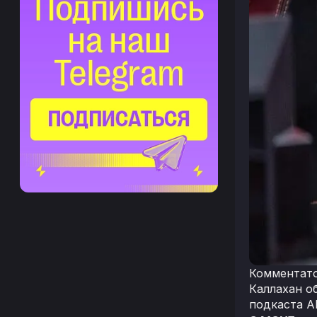
Комментато
Каллахан о
подкаста A