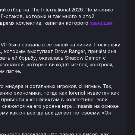
 отбор на The International 2026. По мнению
Г-стаков, которых и так много в этой
 время коллектив, капитан которого
завершил
VII была связана с её силой на линии. Поскольку
с, которым выступает Drow Ranger, причём она
язать ей борьбу, оказалась Shadow Demon с
персонажей, которые выходят из-под контроля,
м патче.
о мидера и остальных игроков «Нигмы». Так,
нию экономики, тогда как lorenof известен как
привести к конфликтам в коллективе, если
скажется на его уровне игры. Insania на основе
тому как он всегда всё делает по-своему: «Он
о-игрок рассказал, что давно не видел, как