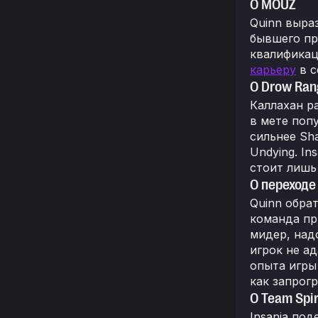
О MOUZ
Quinn выра
бывшего пр
квалификац
карьеру
в с
О Drow Ran
Каллахан ра
в мете поп
сильнее Sh
Undying. In
стоит лишь
О переходе 
Quinn обра
команда пр
мидер, над
игрок не ад
опыта игры 
как запрог
О Team Spir
Insania по