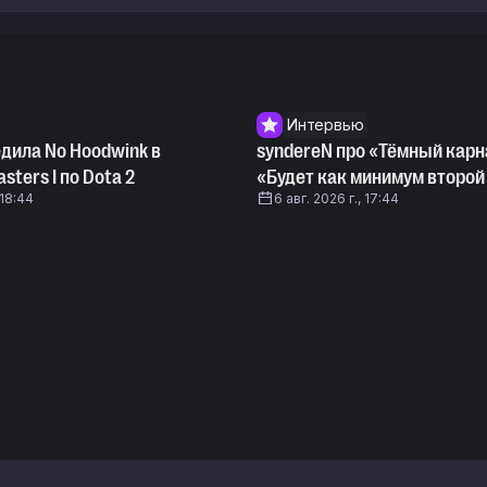
Интервью
едила No Hoodwink в
syndereN про «Тёмный карн
sters I по Dota 2
«Будет как минимум второй
 18:44
6 авг. 2026 г., 17:44