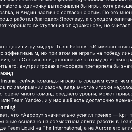
и Yatoro в одиночку вытаскивали бы игры, хотя раньше
shka, и Айдин частично согласен с этим. По его мнен
рошо работал благодаря Ярославу, а с уходом капитан
ает хорошего выступления от «драконов», но считает 
ко оценил игру мидера Team Falcons: «И именно сочет
о эффективным, но при этом не играть на победу лини
бавил, что Станислав в дополнение к этому довольно 
ить его, внутриигровая атмосфера претерпела бы зна
оманд
Insania, сейчас команды играют в среднем хуже, чем 
ок по завершении сезона, ведь многие игроки недовол
ро-сцене много команд среднего уровня, может приве
или Team Yandex, и у нас ещё есть достаточно времени
Gaming
ет, что «Аврору» значительно усилил тренер — kpii, 
 мнение основано на совместном опыте работы в Team
де Team Liquid на The International, а на Aurora его вл