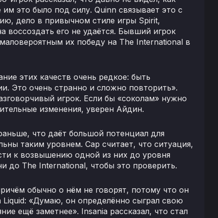
 им это было под силу. Quinn связывает это с
ию, дело в привычном стиле игры Spirit,
а воссоздать его не удаётся. Бывший игрок
маловероятным их победу на The International в
ание этих качеств очень редкое: быть
и. Это очень странно и сложно повторить».
разговорчивый игрок. Если бы «соколам» нужно
чительные изменения, уверен Айдин.
раньше, что даёт большой потенциал для
ьны таким уровнем. Cap считает, что ситуация,
сти к возвышению одной из них до уровня
 до The International, чтобы это проверить.
причём обычно о нём не говорят, потому что он
 Liquid: «Думаю, он определённо сыграл свою
ияние ещё заметнее». Insania рассказал, что стал