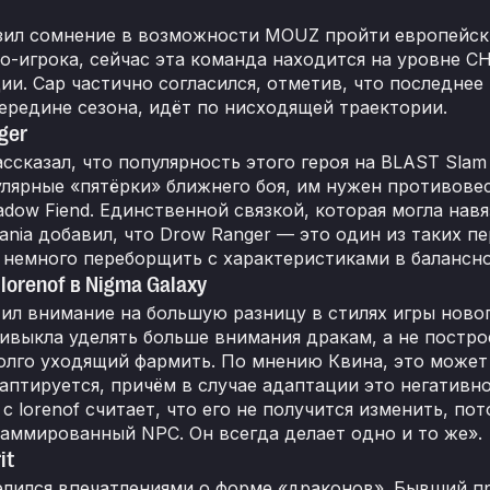
зил сомнение в возможности MOUZ пройти европейский
о-игрока, сейчас эта команда находится на уровне СН
ии. Cap частично согласился, отметив, что последнее
ередине сезона, идёт по нисходящей траектории.
ger
ссказал, что популярность этого героя на BLAST Slam 
улярные «пятёрки» ближнего боя, им нужен противове
adow Fiend. Единственной связкой, которая могла нав
sania добавил, что Drow Ranger — это один из таких 
 немного переборщить с характеристиками в балансно
lorenof в Nigma Galaxy
тил внимание на большую разницу в стилях игры новог
ивыкла уделять больше внимания дракам, а не построе
олго уходящий фармить. По мнению Квина, это может 
аптируется, причём в случае адаптации это негативно 
с lorenof считает, что его не получится изменить, по
раммированный NPC. Он всегда делает одно и то же».
it
делился впечатлениями о форме «драконов». Бывший пр