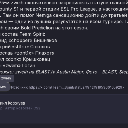
25-м zweih окончательно закрепился в статусе главно
ounty S1 и первой стадии ESL Pro League, а настоящи
r. Там он помог Nemiga сенсационно дойти до третьей 
ром — одни из лучших результатов на всём турнире. Т
h своим Bold Prediction на этот сезон.
состав Team Spirit:
нид «chopper» Вишняков
трий «sh1ro» Соколов
ослав «zont1x» Плахотя
нил «donk» Крышковец
н «zweih» Гогин
ожке: zweih на BLAST.tv Austin Major. Фото - BLAST, Step
zweih
ься
Источник:
https://x.com/Team__Spirit/status/1942191953661059297
иил Коржуев
р · Автор новостей CS2