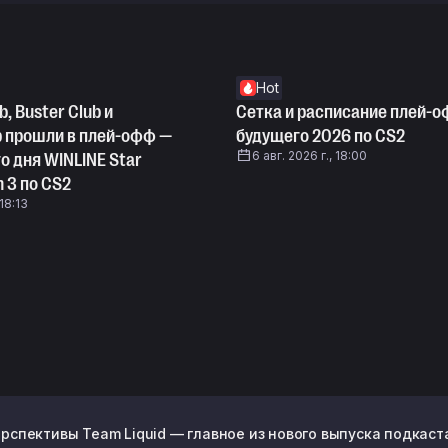
Hot
b, Buster Club и
Сетка и расписание плей-о
b прошли в плей-офф —
будущего 2026 по CS2
6 авг. 2026 г., 18:00
о дня WINLINE Star
n 3 по CS2
 18:13
рспективы Team Liquid — главное из нового выпуска подкаста