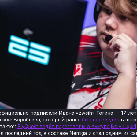
 официально подписали Ивана «⁠zweih⁠» Гогина — 17-л
gixx⁠» Воробьёва, который ранее
был переведён
в запа
 также:
FlyQuest ведёт переговоры о выкупе jks у Liquid
ёл последний год в составе Nemiga и стал одним из с