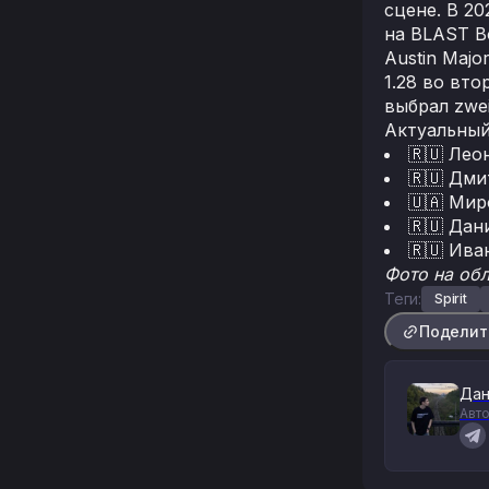
сцене. В 20
на BLAST B
Austin Majo
1.28 во вто
выбрал zwei
Актуальный 
🇷🇺 Лео
🇷🇺 Дми
🇺🇦 Мир
🇷🇺 Да
🇷🇺 Ива
Фото на обл
Теги:
Spirit
Поделит
Дан
Авто