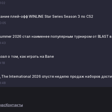
1:02
ание плей-офф WINLINE Star Series Season 3 по CS2
20:05
Summer 2026 стал наименее популярным турниром от BLAST в
19:43
зал о том, как играть на Bane
9:18
The International 2026 спустя неделю продаж наборов достиг
18:48
нас
Контакты