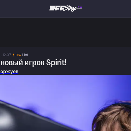
Beta
, 12:07
Hot
CS2
новый игрок Spirit!
Коржуев