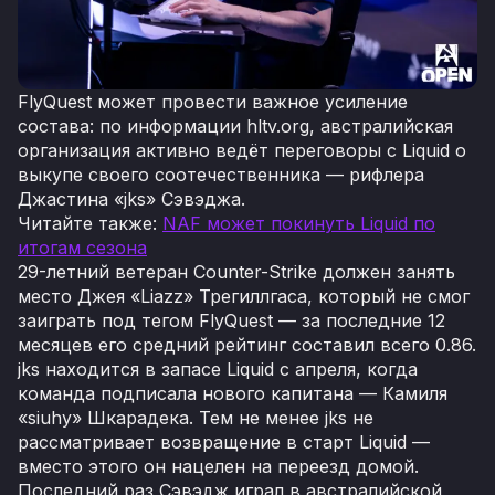
FlyQuest может провести важное усиление
состава: по информации hltv.org, австралийская
организация активно ведёт переговоры с Liquid о
выкупе своего соотечественника — рифлера
Джастина «⁠jks⁠» Сэвэджа.
Читайте также:
NAF может покинуть Liquid по
итогам сезона
29-летний ветеран Counter-Strike должен занять
место Джея «⁠Liazz⁠» Трегиллгаса, который не смог
заиграть под тегом FlyQuest — за последние 12
месяцев его средний рейтинг составил всего 0.86.
jks находится в запасе Liquid с апреля, когда
команда подписала нового капитана — Камиля
«⁠siuhy⁠» Шкарадека. Тем не менее jks не
рассматривает возвращение в старт Liquid —
вместо этого он нацелен на переезд домой.
Последний раз Сэвэдж играл в австралийской