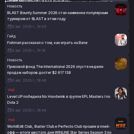
6 авг. 2026 г., 18:00
могла выиграть этот турнир»
m0NESY: «У меня всегда была мечта поиграть в
Новость
6 авг. 2026 г., 17:23
составе NAVI 2021-го года»
BLAST Bounty Summer 2026 стал наименее популярным
6 авг. 2026 г., 15:48
турниром от BLAST в этом году
6 авг. 2026 г., 19:43
Гайд
Fishman рассказал о том, как играть на Bane
6 авг. 2026 г., 19:18
Новость
Призовой фонд The International 2026 спустя неделю
продаж наборов достиг $2 617 138
6 авг. 2026 г., 18:48
Hot
Level UP победила No Hoodwink в группе EPL Masters I по
Dota 2
6 авг. 2026 г., 18:44
Hot
WorldEdit Club, Buster Club и Perfecto Club прошли в плей-
офф — итоги шестого дня WINLINE Star Series Season 3 по