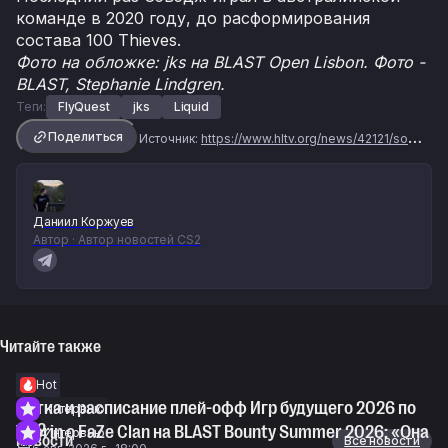
команде в 2020 году, до расформирования
состава 100 Thieves.
Фото на обложке: jks⁠ на BLAST Open Lisbon. Фото -
BLAST, Stephanie Lindgren.
Теги:
FlyQuest
jks
Liquid
Поделиться
Источник:
https://www.hltv.org/news/42121/sources-flyquest-target-jks-buyout
Даниил Коржуев
Автор · Автор новостей CS2
Читайте также
Hot
Сетка и расписание плей-офф Игр будущего 2026 по
Интервью
CS2
Thorin о FaZe Clan на BLAST Bounty Summer 2026: «Она
Интервью
Новости
Все новости