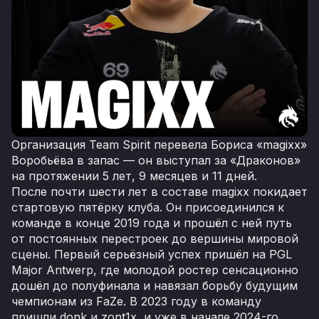
Организация Team Spirit перевела Бориса «magixx»
Воробьёва в запас — он выступал за «Драконов»
на протяжении 5 лет, 9 месяцев и 11 дней.
После почти шести лет в составе magixx покидает
стартовую пятёрку клуба. Он присоединился к
команде в конце 2019 года и прошёл с ней путь
от постоянных перестроек до вершины мировой
сцены. Первый серьёзный успех пришёл на PGL
Major Antwerp, где молодой ростер сенсационно
дошёл до полуфинала и навязал борьбу будущим
чемпионам из FaZe. В 2023 году в команду
пришли donk и zont1x, и уже в начале 2024-го