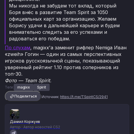
Мы никогда не забудем тот вклад, который
Боря внёс в развитие Team Spirit за 1050
официальных карт за организацию. Желаем
Борису удачи в дальнейшей карьере и будем
внимательно следить за его успехами и
радоваться его победам.
По слухам
, magixx'a заменит рифлер Nemiga Иван
«⁠zweih⁠» Гогин — один из самых перспективных
игроков русскоязычной сцены, показывающий
уверенный рейтинг 1.10 против соперников из
топ-30.
Фото — Team Spirit.
Теги:
magixx
Spirit
Поделиться
Источник:
https://t.me/TSpiritCS/2941
Даниил Коржуев
Автор · Автор новостей CS2