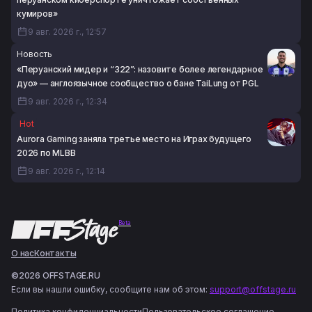
кумиров»
9 авг. 2026 г., 12:57
Новость
«Перуанский мидер и “322”: назовите более легендарное
дуо» — англоязычное сообщество о бане TaiLung от PGL
9 авг. 2026 г., 12:34
Hot
Aurora Gaming заняла третье место на Играх будущего
2026 по MLBB
9 авг. 2026 г., 12:14
Beta
О нас
Контакты
©2026 OFFSTAGE.RU
Если вы нашли ошибку, сообщите нам об этом:
support@offstage.ru
Политика конфиденциальности
Пользовательское соглашение