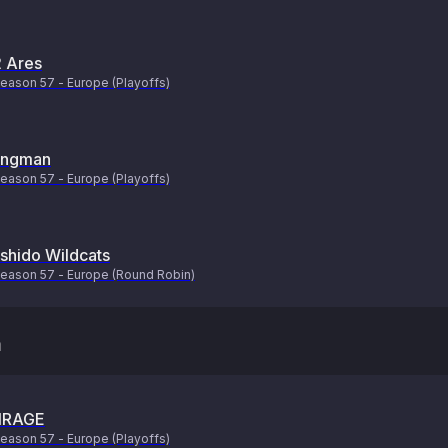
 Ares
ason 57 - Europe (Playoffs)
ingman
ason 57 - Europe (Playoffs)
shido Wildcats
ason 57 - Europe (Round Robin)
n
NRAGE
ason 57 - Europe (Playoffs)