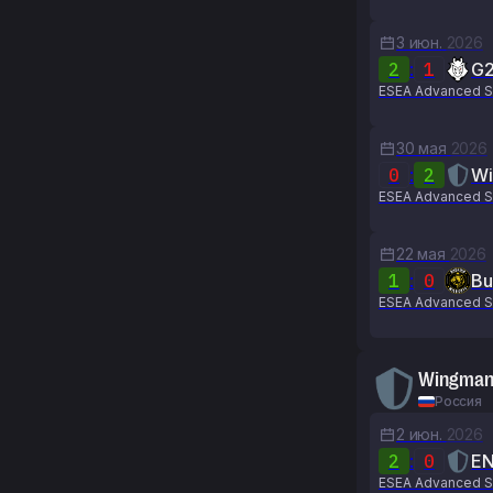
3 июн.
2026
2
:
1
G2
ESEA Advanced Se
30 мая
2026
0
:
2
W
ESEA Advanced Se
22 мая
2026
1
:
0
Bu
ESEA Advanced Se
Wingma
Россия
2 июн.
2026
2
:
0
E
ESEA Advanced Se