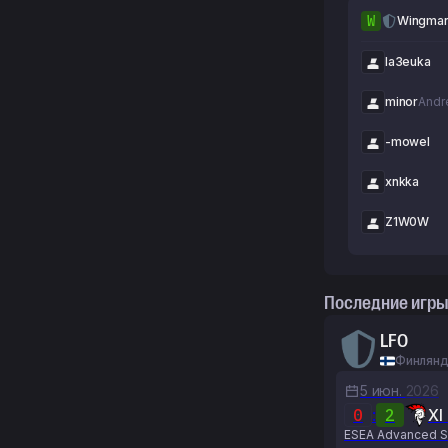
W
Wingma
la3euka
minor
Andr
-mowel
xnkka
Z1W0W
Последние игры
LFO
Финлянд
5 июн.
2026
0
:
2
XI
ESEA Advanced Se