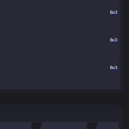
Bo3
Bo3
Bo3