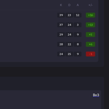
K
D
A
+/-
39
23
12
+16
37
24
3
+13
29
24
9
+5
28
22
8
+6
24
25
9
-1
Bo3