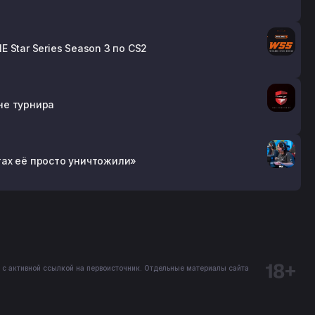
E Star Series Season 3 по CS2
ене турнира
ртах её просто уничтожили»
 с активной ссылкой на первоисточник. Отдельные материалы сайта