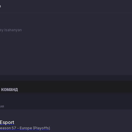
n
ey Isahanyan
 команд
ия
 Esport
ason 57 - Europe (Playoffs)