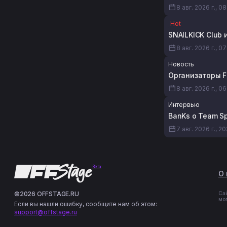
8 авг. 2026 г., 08
Hot
SNAILKICK Club 
8 авг. 2026 г., 07
Новость
Организаторы Fr
8 авг. 2026 г., 06
Интервью
BanKs о Team Sp
7 авг. 2026 г., 20
Beta
О 
©2026 OFFSTAGE.RU
Са
мо
Если вы нашли ошибку, сообщите нам об этом:
support@offstage.ru