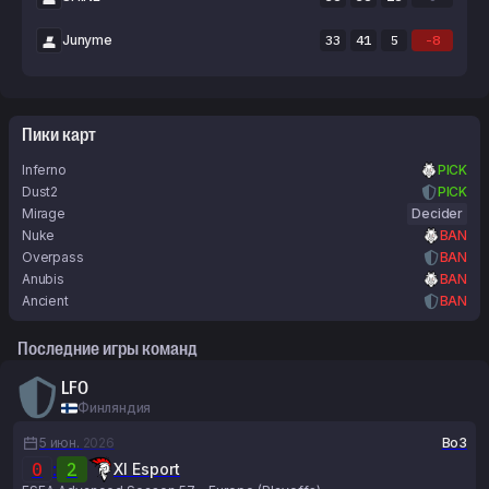
Junyme
33
41
5
-8
Пики карт
Inferno
PICK
Dust2
PICK
Mirage
Decider
Nuke
BAN
Overpass
BAN
Anubis
BAN
Ancient
BAN
Последние игры команд
LFO
Финляндия
5 июн.
2026
Bo3
0
:
2
XI Esport