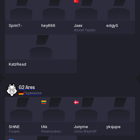
SprinT-
hey666
Jaex
edgyS
Ahmet Taylan
Aygündüz
KatzRead
G2 Ares
Германия
SHiNE
tAk
Junyme
yksjupe
Casper
Keserauskas
Julius Meyhoff
Wennerberg
Vilius