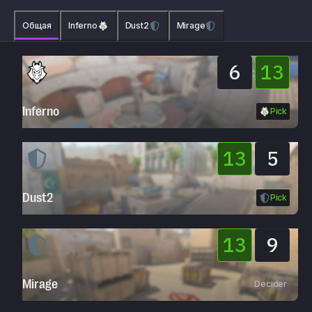
Общая
Inferno
Dust2
Mirage
6
13
:
Inferno
Pick
13
5
:
Dust2
Pick
13
9
:
Mirage
Decider