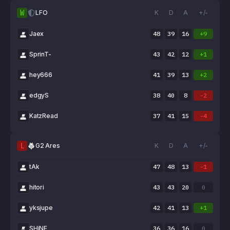
W
LFO
K
D
A
+/-
Jaex
48
39
16
+9
SprinT-
43
42
12
+1
hey666
41
39
13
+2
edgyS
38
40
8
-2
KatzRead
37
41
15
-4
L
G2 Ares
K
D
A
+/-
tAk
47
48
13
-1
hitori
43
43
20
0
yksjupe
42
41
13
+1
SHiNE
36
36
16
0