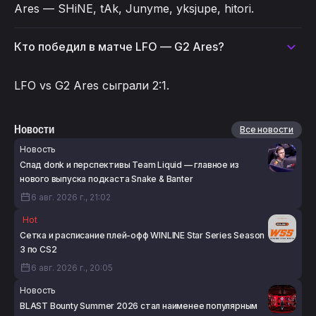
Ares — SHiNE, tAk, Junyme, yksjupe, hitori.
Кто победил в матче LFO — G2 Ares?
LFO vs G2 Ares сыграли 2:1.
Новости
Все новости
Новость
Спад donk и перспективы Team Liquid — главное из
нового выпуска подкаста Snake & Banter
6 авг. 2026 г., 21:02
Hot
Сетка и расписание плей-офф WINLINE Star Series Season
3 по CS2
6 авг. 2026 г., 20:05
Новость
BLAST Bounty Summer 2026 стал наименее популярным