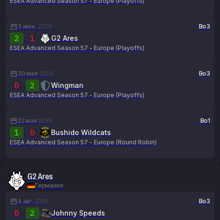
ESEA Advanced Season 57 - Europe (Playoffs)
3 июн.
2026
Bo3
2
:
1
G2 Ares
ESEA Advanced Season 57 - Europe (Playoffs)
30 мая
2026
Bo3
0
:
2
Wingman
ESEA Advanced Season 57 - Europe (Playoffs)
22 мая
2026
Bo1
1
:
0
Bushido Wildcats
ESEA Advanced Season 57 - Europe (Round Robin)
G2 Ares
Германия
4 авг.
2026
Bo3
0
:
2
Johnny Speeds