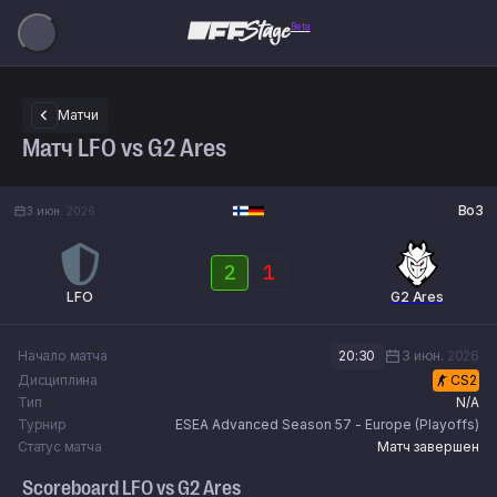
Beta
Матчи
Матч LFO vs G2 Ares
Bo3
3 июн.
2026
2
1
LFO
G2 Ares
Начало матча
20:30
3 июн.
2026
Дисциплина
CS2
Тип
N/A
Турнир
ESEA Advanced Season 57 - Europe (Playoffs)
Статус матча
Матч завершен
Scoreboard
LFO
vs
G2 Ares