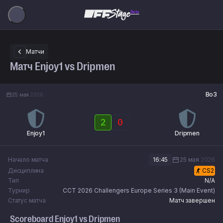
Beta
Матчи
Матч Enjoy1 vs Dripmen
Bo3
25 мая
2026
2
0
Enjoy1
Dripmen
Начало матча
16:45
25 мая
2026
Дисциплина
CS2
Тип
N/A
Турнир
CCT 2026 Challengers Europe Series 3 (Main Event)
Статус матча
Матч завершен
Scoreboard
Enjoy1
vs
Dripmen