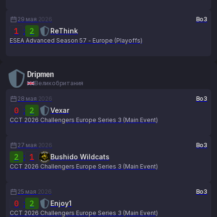
29 мая
2026
Bo3
1
:
2
ReThink
ESEA Advanced Season 57 - Europe (Playoffs)
Dripmen
Великобритания
28 мая
2026
Bo3
0
:
2
Vexar
CCT 2026 Challengers Europe Series 3 (Main Event)
27 мая
2026
Bo3
2
:
1
Bushido Wildcats
CCT 2026 Challengers Europe Series 3 (Main Event)
25 мая
2026
Bo3
0
:
2
Enjoy1
CCT 2026 Challengers Europe Series 3 (Main Event)