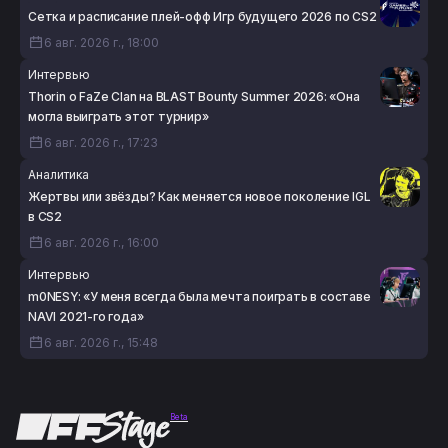
Сетка и расписание плей-офф Игр будущего 2026 по CS2
6 авг. 2026 г., 18:00
Интервью
Thorin о FaZe Clan на BLAST Bounty Summer 2026: «Она
могла выиграть этот турнир»
6 авг. 2026 г., 17:23
Аналитика
Жертвы или звёзды? Как меняется новое поколение IGL
в CS2
6 авг. 2026 г., 16:00
Интервью
m0NESY: «У меня всегда была мечта поиграть в составе
NAVI 2021-го года»
6 авг. 2026 г., 15:48
Beta