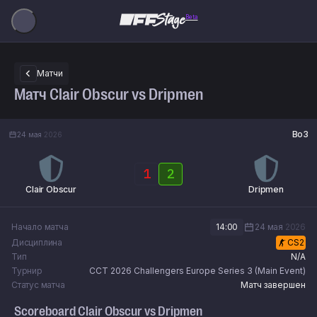
Beta
Матчи
Матч Clair Obscur vs Dripmen
Bo3
24 мая
2026
1
2
Clair Obscur
Dripmen
Начало матча
14:00
24 мая
2026
Дисциплина
CS2
Тип
N/A
Турнир
CCT 2026 Challengers Europe Series 3 (Main Event)
Статус матча
Матч завершен
Scoreboard
Clair Obscur
vs
Dripmen