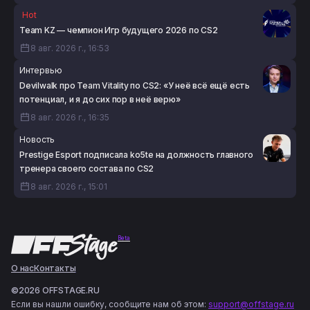
Hot
Team KZ — чемпион Игр будущего 2026 по CS2
8 авг. 2026 г., 16:53
Интервью
Devilwalk про Team Vitality по CS2: «У неё всё ещё есть
потенциал, и я до сих пор в неё верю»
8 авг. 2026 г., 16:35
Новость
Prestige Esport подписала ko5te на должность главного
тренера своего состава по CS2
8 авг. 2026 г., 15:01
Beta
О нас
Контакты
©2026 OFFSTAGE.RU
Если вы нашли ошибку, сообщите нам об этом:
support@offstage.ru