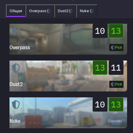
Общая
Overpass
Dust2
Nuke
10
13
:
Overpass
Pick
13
11
:
Dust2
Pick
10
13
:
Nuke
Decider