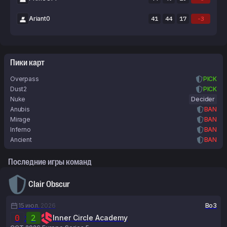
Ariant0
41
44
17
-3
Пики карт
Overpass
PICK
Dust2
PICK
Nuke
Decider
Anubis
BAN
Mirage
BAN
Inferno
BAN
Ancient
BAN
Последние игры команд
Clair Obscur
15 июл.
2026
Bo3
0
:
2
Inner Circle Academy