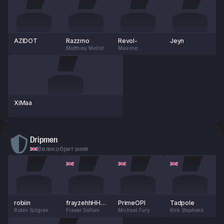
AZIDOT
Razzmo
Revol-
Jeyn
Matthieu Mellot
Maxime
Desraisses
XiMaa
Dripmen
Великобритания
robiin
frayzehhHHh
PrimeOPI
Tadpole
Robin Sjögren
H
Fraser Sollom
Michael Fury
Kirk Stephens