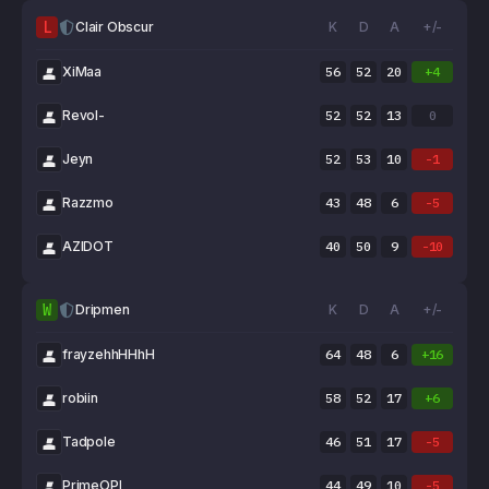
L
Clair Obscur
K
D
A
+/-
XiMaa
56
52
20
+4
Revol-
52
52
13
0
Jeyn
52
53
10
-1
Razzmo
43
48
6
-5
AZIDOT
40
50
9
-10
W
Dripmen
K
D
A
+/-
frayzehhHHhH
64
48
6
+16
robiin
58
52
17
+6
Tadpole
46
51
17
-5
PrimeOPI
44
49
10
-5