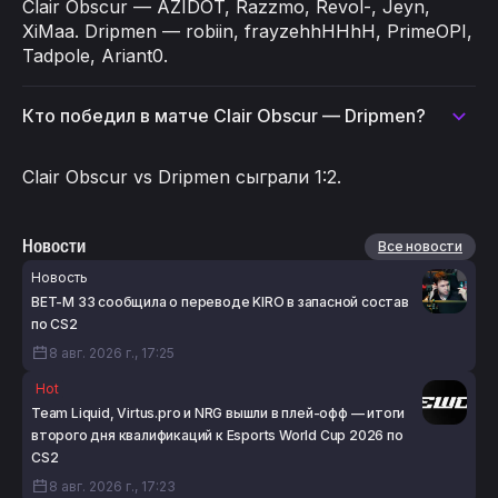
Clair Obscur — AZIDOT, Razzmo, Revol-, Jeyn,
XiMaa. Dripmen — robiin, frayzehhHHhH, PrimeOPI,
Tadpole, Ariant0.
Кто победил в матче Clair Obscur — Dripmen?
Clair Obscur vs Dripmen сыграли 1:2.
Новости
Все новости
Новость
BET-M 33 сообщила о переводе KIRO в запасной состав
по CS2
8 авг. 2026 г., 17:25
Hot
Team Liquid, Virtus.pro и NRG вышли в плей-офф — итоги
второго дня квалификаций к Esports World Cup 2026 по
CS2
8 авг. 2026 г., 17:23