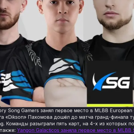
ory Song Gamers занял первое место в MLBB European 
га «Dikson» Пахомова дошёл до матча гранд-финала тур
g. Команды разыграли пять карт, на 4-х из которых п
 также:
Yangon Galacticos заняла первое место в MLBB