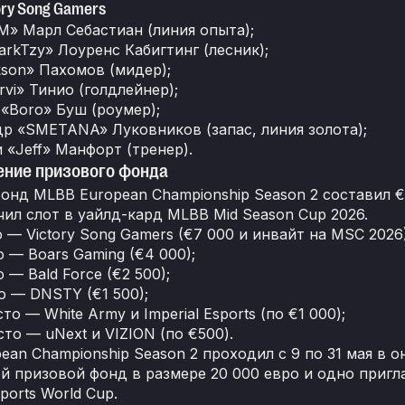
ory Song Gamers
» Марл Себастиан (линия опыта);
rkTzy» Лоуренс Кабигтинг (лесник);
kson» Пахомов (мидер);
rvi» Тинио (голдлейнер);
«Boro» Буш (роумер);
р «SMETANA» Луковников (запас, линия золота);
«Jeff» Манфорт (тренер).
ение призового фонда
онд MLBB European Championship Season 2 составил €
чил слот в уайлд-кард MLBB Mid Season Cup 2026.
о — Victory Song Gamers (€7 000 и инвайт на MSC 2026)
о — Boars Gaming (€4 000);
 — Bald Force (€2 500);
о — DNSTY (€1 500);
то — White Army и Imperial Esports (по €1 000);
сто — uNext и VIZION (по €500).
ean Championship Season 2 проходил с 9 по 31 мая в 
й призовой фонд в размере 20 000 евро и одно пригл
ports World Cup.