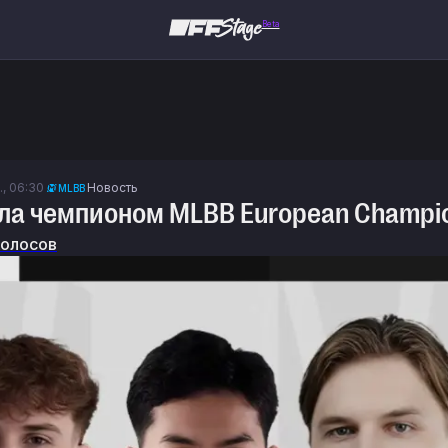
Beta
., 06:30
Новость
MLBB
ла чемпионом MLBB European Champio
Колосов