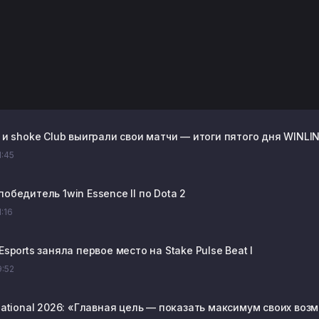
b и shoke Club выиграли свои матчи — итоги пятого дня WINLINE
1:45
победитель 1win Essence II по Dota 2
1:16
 Esports заняла первое место на Stake Pulse Beat I
9:52
rnational 2026: «Главная цель — показать максимум своих во