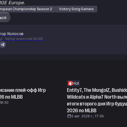
GE Europe.
ropean Championship Season 2
Victory Song Gamers
ься
тор Колосов
р · Автор новостей MLBB
Hot
писание плей-офф Игр
Entity7, The MongolZ, Bushid
26 по MLBB
Wildcats и Alpha7 North вы
 18:30
итоги второго дня Игр буду
2026 по MLBB
5 авг. 2026 г., 17:36