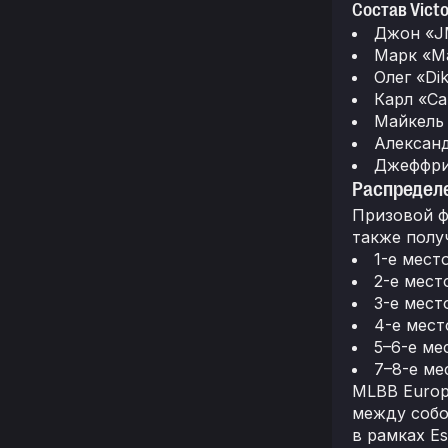
Состав Vict
Джон «JM
Марк «Ma
Олег «Di
Карл «Ca
Майкель 
Александ
Джеффри 
Распредел
Призовой ф
также полу
1-е мест
2-е мест
3-е место
4-е мест
5–6-е мес
7–8-е ме
MLBB Europ
между собо
в рамках Es