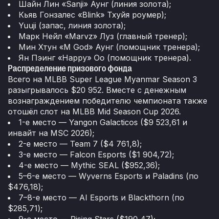
Шайн Лин «Sanji» Аунг (линия золота);
Кьяв Гонзалес «Blink» Тхуйя роумер);
Yuuji (запас, линия золота);
Марк Нейл «Marvz» Луз (главный тренер);
Мин Хтун «M God» Аунг (помощник тренера);
Ян Пэинг «Happy» Оо (помощник тренера).
Распределение призового фонда
Всего на MLBB Super League Myanmar Season 3
разыгрывалось $20 952. Вместе с денежным
вознаграждением победителю чемпионата также
отошёл слот на MLBB Mid Season Cup 2026.
1-е место — Yangon Galacticos ($9 523,61 и
инвайт на MSC 2026);
2-е место — Team 7 ($4 761,8);
3-е место — Falcon Esports ($1 904,72);
4-е место — Mythic SEAL ($952,36);
5–6-е место — Wyverns Esports и Paladins (по
$476,18);
7–8-е место — AI Esports и Blackthorn (по
$285,71);