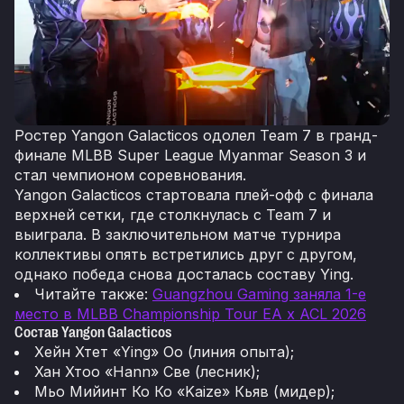
Ростер Yangon Galacticos одолел Team 7 в гранд-
финале MLBB Super League Myanmar Season 3 и
стал чемпионом соревнования.
Yangon Galacticos стартовала плей-офф с финала
верхней сетки, где столкнулась с Team 7 и
выиграла. В заключительном матче турнира
коллективы опять встретились друг с другом,
однако победа снова досталась составу Ying.
Читайте также:
Guangzhou Gaming заняла 1-е
место в MLBB Championship Tour EA x ACL 2026
Состав Yangon Galacticos
Хейн Хтет «Ying» Оо (линия опыта);
Хан Хтоо «Hann» Све (лесник);
Мьо Мийинт Ко Ко «Kaize» Кьяв (мидер);