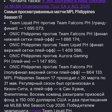
Читайте также:
8 386 зрителей в пике следили
за MLBB Championship Tour EA x ACL 2026
Самые просматриваемые матчи MPL Philippines
Season 17
Team Liquid PH против Team Falcons PH (гранд-
финал)
—
1 695 073;
ONIC Philippines против Team Falcons PH (финал
нижней сетки плей-офф)
—
1 686 174;
ONIC Philippines против Team Liquid PH (финал
верхней сетки плей-офф)
—
1 409 588;
ONIC Philippines против Aurora Gaming
PH (плей-ин)
—
1 147 850;
ONIC Philippines против Team Falcons PH
(полуфинал верхней сетки плей-офф)
—
864 133.
MPL Philippines Season 17 проходил с 20 марта по
31 мая. Регулярный сезон был организован в
Кезон-Сити, а плей-офф
—
в Сан Хуане,
Филиппины. Восемь команд разыграли призовой
фонд в 150 000 долларов США и два приглашения
на MLBB Mid Season Cup 2026. Победителем
чемпионата
стала
Team Liquid PH.