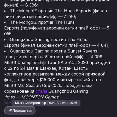
финал)
—
8 386;
The MongolZ против The Huns Esports (финал
нижней сетки плей-офф)
—
7 280;
The MongolZ против The Huns
Esports (полуфинал верхней сетки плей-офф)
—
5
055;
Guangzhou Gaming против The Huns
Esports (финал верхней сетки плей-офф)
—
4 641;
Guangzhou Gaming против Sunset Ravens
(полуфинал верхней сетки плей-офф)
—
4 099.
MLBB Championship Tour EA x ACL 2026 проходил
с 22 по 24 мая в Шанхае, Китай. Шесть
коллективов разыграли между собой призовой
фонд в размере $15 000 и четыре инвайта на
MLBB Mid Season Cup 2026. Победителем
соревнования
стала
Guangzhou Gaming
Фото — MOONTON Games.
Теги:
MLBB Championship Tour EA x ACL 2026
Поделиться