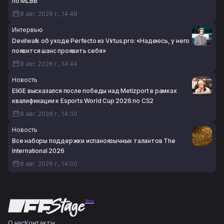
по MLBB
8 авг. 2026 г., 14:48
Интервью
Devilwalk об уходе Perfecto из Virtus.pro: «Надеюсь, у него
появится шанс проявить себя»
8 авг. 2026 г., 14:44
Новость
EliGE высказался после победы над Metizport в рамках
квалификации к Esports World Cup 2026 по CS2
8 авг. 2026 г., 14:30
Новость
Все наборы поддержки испаноязычных талантов The
International 2026
8 авг. 2026 г., 14:00
Beta
О нас
Контакты