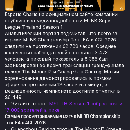
Esports Charts на официальном сайте компании
опубликовал медиаподробности MLBB Super
League Thailand Season 1.
Аналитический портал подсчитал, что всего за
играми MLBB Championship Tour EA x ACL 2026
следили на протяжении 62 789 часов. Среднее
количество наблюдателей составило 3 473
человек, а пиковый показатель в 8 386 был
зафиксирован во время трансляции гранд-финала
между The MongolZ и Guangzhou Gaming. Матчи
соревнования демонстрировались в прямом
эфире на протяжении 18 часов и 5 минут, а
медиаценность чемпионата достигла отметки в
$6 449.
Читайте также:
MSL TH Season 1 собрал почти
17 000 зрителей в пике
Самые просматриваемые матчи MLBB Championship
Tour EA x ACL 2026
Guangzhou Gaming против The MongolZ (гранд-