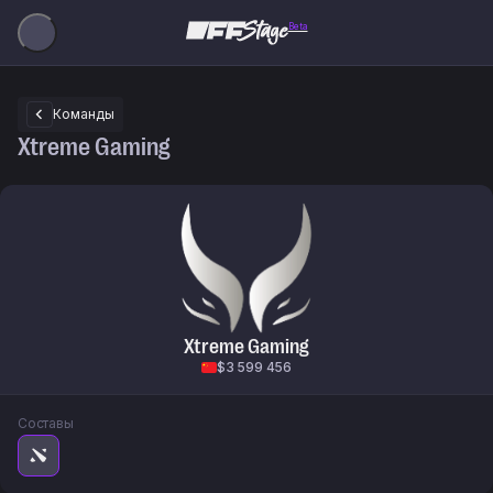
Beta
Команды
Xtreme Gaming
Xtreme Gaming
$3 599 456
Составы