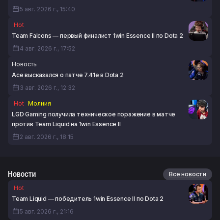
5 авг. 2026 г., 15:40
Hot
Team Falcons — первый финалист 1win Essence II по Dota 2
4 авг. 2026 г., 17:52
Новость
Ace высказался о патче 7.41e в Dota 2
3 авг. 2026 г., 12:32
Hot
Молния
LGD Gaming получила техническое поражение в матче
против Team Liquid на 1win Essence II
2 авг. 2026 г., 18:15
Новости
Все новости
Hot
Team Liquid — победитель 1win Essence II по Dota 2
5 авг. 2026 г., 21:16