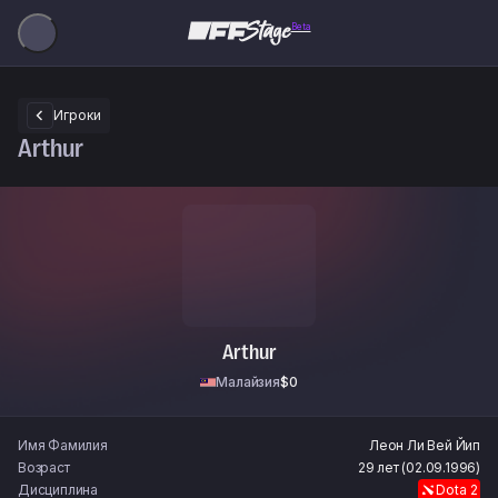
Beta
Игроки
Arthur
Arthur
Малайзия
$0
Имя Фамилия
Леон Ли
Вей Йип
Возраст
29 лет (02.09.1996)
Дисциплина
Dota 2