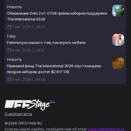
Новость
Обновление Dota 2 от 07.08: файлы наборов поддержки
The International 2026
7 авг. 2026 г., 06:31
Гайд
Fishman рассказал о том, как играть на Bane
6 авг. 2026 г., 19:18
Новость
Призовой фонд The International 2026 спустя неделю
продаж наборов достиг $2 617 138
6 авг. 2026 г., 18:48
Beta
О нас
Контакты
©2026 OFFSTAGE.RU
Если вы нашли ошибку, сообщите нам об этом:
support@offstage.ru