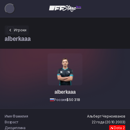
Beta
Игроки
alberkaaa
alberkaaa
Россия
$50 318
Имя Фамилия
Альберт
Черноиванов
Возраст
22 года (20.10.2003)
Дисциплина
Dota 2