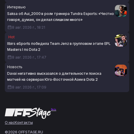
Интервью
Saksa об Aui_2000 в роли тренера Tundra Esports: «Честно
говоря, думаю, он делал слишком много»
8 авг. 2026 г., 18:21
Hot
Ilbirs eSports победила Team Jenz в групповом этапе EPL
Masters I по Dota 2
8 авг. 2026 г., 17:47
Новость
Davai негативно высказался о длительности поиска
матчей на серверах Юго-Восточной Азии в Dota 2
8 авг. 2026 г., 17:09
Beta
О нас
Контакты
©2026 OFFSTAGE.RU