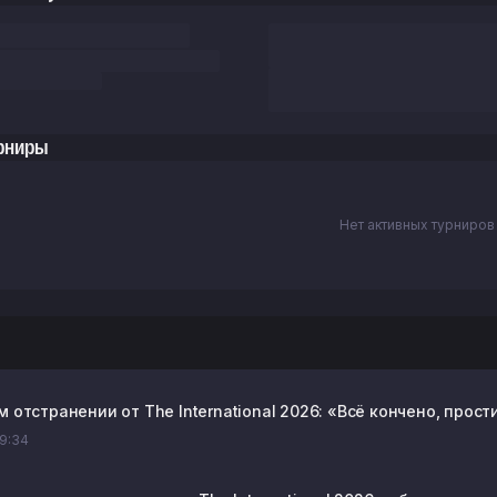
рниры
Нет активных турниров
м отстранении от The International 2026: «Всё кончено, прост
09:34