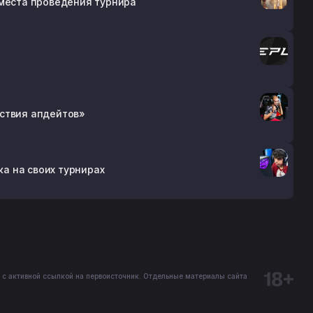
 места проведения турнира
утствия апдейтов»
ка на своих турнирах
 с активной ссылкой на первоисточник. Отдельные материалы сайта