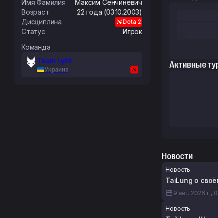
Имя Фамилия
Максим
Сенчиневич
Возраст
22 года (03.10.2003)
Дисциплина
Dota 2
Статус
Игрок
Команда
Team Lynx
Активные ту
Украина
Новости
Новость
TaiLung о своё
9 авг. 2026 г., 
Новость