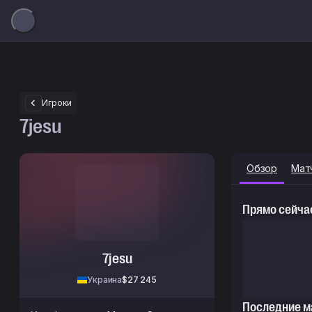
Игроки
7jesu
Обзор
Мат
Прямо сейча
7jesu
Украина
$27 245
Последние ма