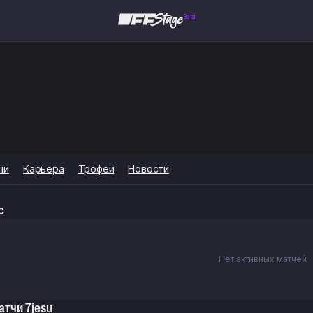
Beta
чи
Карьера
Трофеи
Новости
с
Нет активных матчей
тчи 7jesu