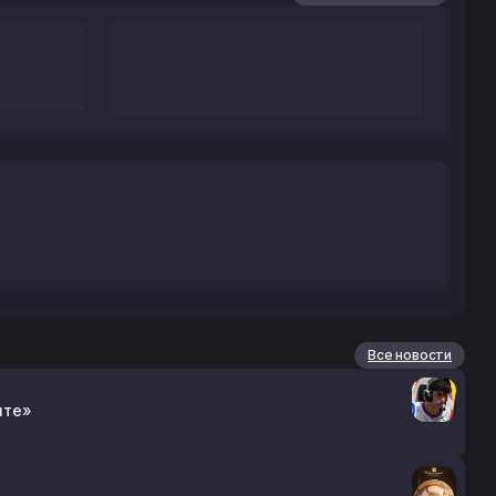
Все новости
ите»