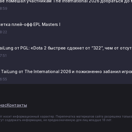
ае помешал участникам The International 2026 добраться до
08:59
етка плей-офф EPL Masters I
08:22
aiLung от PGL: «Dota 2 быстрее сдохнет от “322”, чем от отс
07:51
TaiLung от The International 2026 и пожизненно забанил игро
06:55
нас
Контакты
йт носит информационный характер. Перепечатка материалов сайта разрешена только
гут содержать информацию, не предназначенную для лиц младше 18 лет.