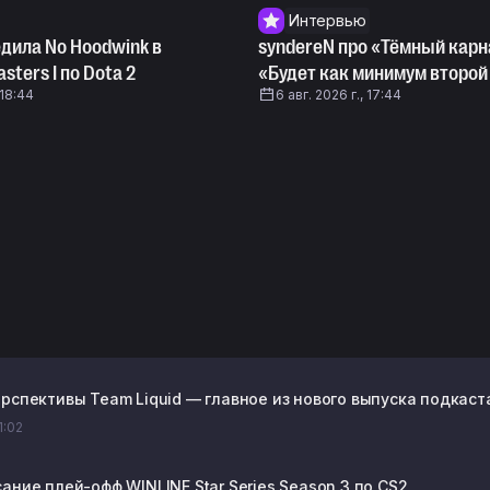
Интервью
едила No Hoodwink в
syndereN про «Тёмный карн
sters I по Dota 2
«Будет как минимум второй
 18:44
6 авг. 2026 г., 17:44
рспективы Team Liquid — главное из нового выпуска подкаста
1:02
ание плей-офф WINLINE Star Series Season 3 по CS2