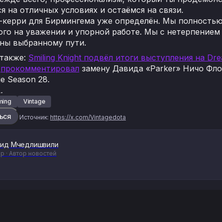
я на отличных условиях и остаёмся на связи.
-керри для Бирмингема уже определён. Мы полностью
го на уважении и упорной работе. Мы с нетерпением 
ны выбранному пути.
 также:
Smiling Knight подвёл итоги выступления на Dr
н
прокомментировал
замену Давида «Parker» Ничо Флор
e Season 28.
.
ming
Vintage
ься
Источник:
https://x.com/Vintagedota
ид Мчедлишвили
р · Автор новостей