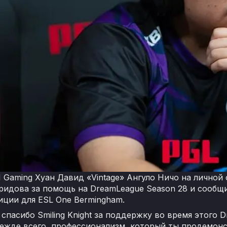
 Gaming Хуан Давид «Vintage» Ангуло Ничо на личной 
иридова за помощь на DreamLeague Season 28 и сообщ
иции для ESL One Bermingham.
спасибо Smiling Knight за поддержку во время этого
режде всего, профессионализм, который ты продемон