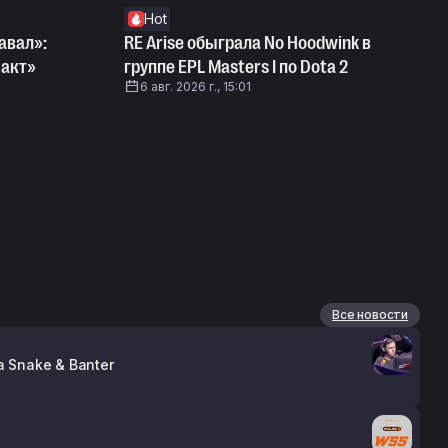
Hot
авал»:
RE Arise обыграла No Hoodwink в
 акт»
группе EPL Masters I по Dota 2
6 авг. 2026 г., 15:01
Все новости
 Snake & Banter