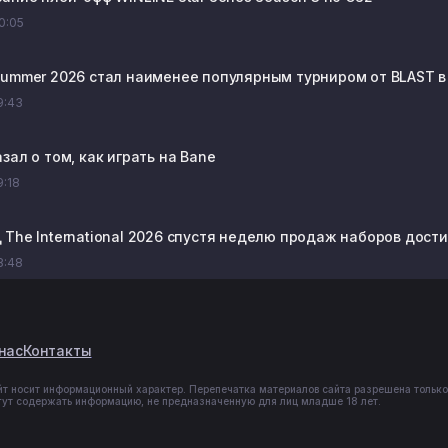
20:05
Summer 2026 стал наименее популярным турниром от BLAST в
19:43
зал о том, как играть на Bane
9:18
The International 2026 спустя неделю продаж наборов достиг
18:48
нас
Контакты
йт носит информационный характер. Перепечатка материалов сайта разрешена только
гут содержать информацию, не предназначенную для лиц младше 18 лет.