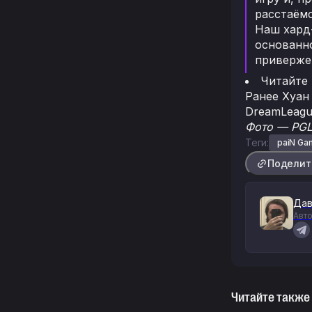
расстаёмс
Наш хард
основанно
приверже
Читайте
Ранее Хуа
DreamLeagu
Фото — PGL
Теги:
paiN Ga
Поделит
Дав
Авто
Читайте также