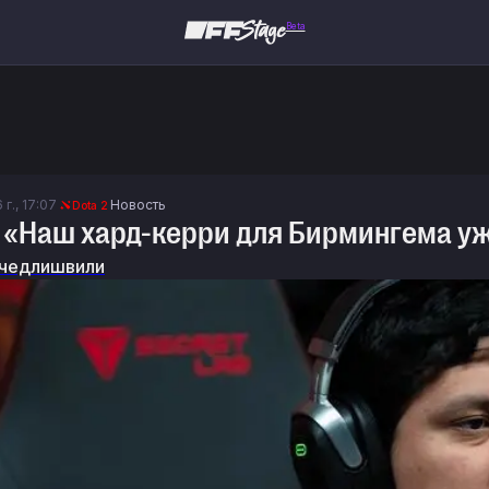
Beta
 г., 17:07
Новость
Dota 2
: «Наш хард-керри для Бирмингема у
чедлишвили