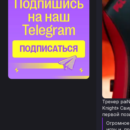
Тренер paiN
Knight» Св
первой поз
Огромное 
игру и, п