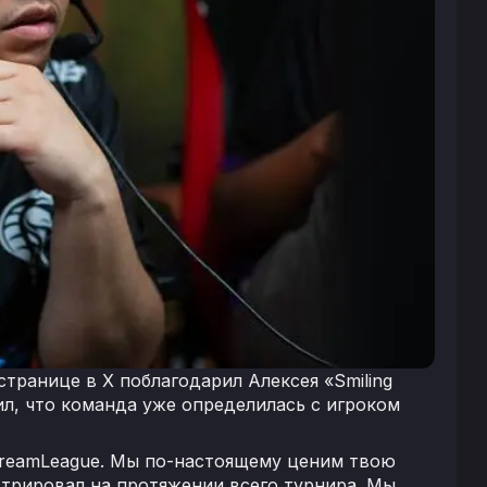
странице в X поблагодарил Алексея «Smiling
ил, что команда уже определилась с игроком
 DreamLeague. Мы по-настоящему ценим твою
стрировал на протяжении всего турнира. Мы