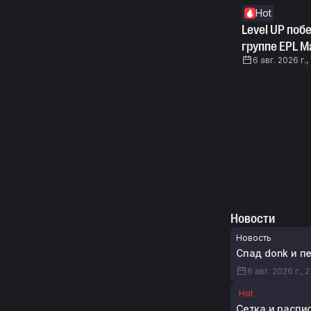
Hot
Level UP поб
группе EPL Ma
6 авг. 2026 г.,
Новости
Новость
Спад donk и пе
6 авг. 2026 г., 2
Hot
Сетка и распис