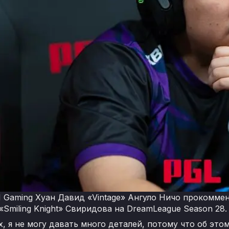
N Gaming Хуан Давид «Vintage» Ангуло Ничо прокомме
«Smiling Knight» Свиридова на DreamLeague Season 28
, я не могу давать много деталей, потому что об это