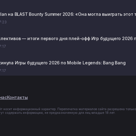
Clan на BLAST Bounty Summer 2026: «Она могла выиграть этот
17:23
ллективов — итоги первого дня плей-офф Игр будущего 2026 п
7:17
кинула Игры будущего 2026 по Mobile Legends: Bang Bang
7:17
нас
Контакты
йт носит информационный характер. Перепечатка материалов сайта разрешена только
гут содержать информацию, не предназначенную для лиц младше 18 лет.