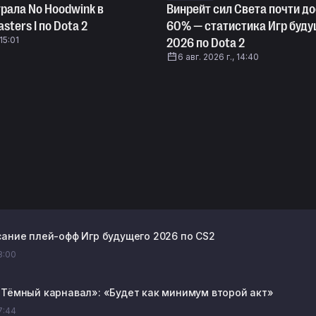
грала No Hoodwink в
Винрейт сил Света почти до
sters I по Dota 2
60% — статистика Игр буд
 15:01
2026 по Dota 2
6 авг. 2026 г., 14:40
сание плей-офф Игр будущего 2026 по CS2
18:00
«Тёмный карнавал»: «Будет как минимум второй акт»
17:44