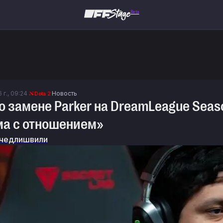
Beta
 г., 09:24
Новость
Dota 2
 о замене Parker на DreamLeague Seas
ма с отношением»
чедлишвили