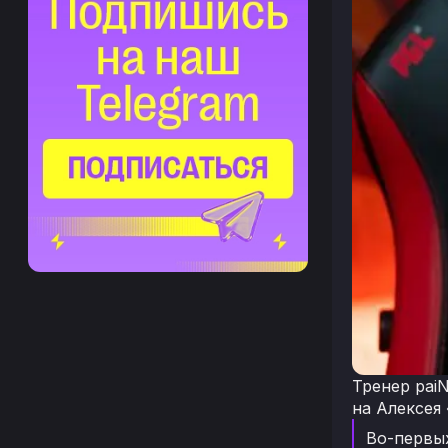
Тренер pai
на Алексея 
Во-первых