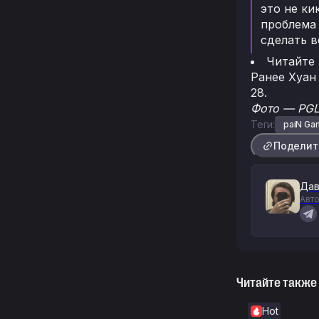
это не ки
проблема
сделать в
Читайте
Ранее Хуа
28.
Фото — PGL
Теги:
paiN Ga
Поделит
Дав
Авто
Читайте также
Hot