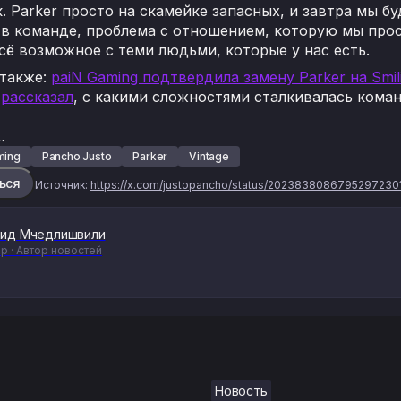
к. Parker просто на скамейке запасных, и завтра мы б
 в команде, проблема с отношением, которую мы прос
сё возможное с теми людьми, которые у нас есть.
 также:
paiN Gaming подтвердила замену Parker на Smil
н
рассказал
, с какими сложностями сталкивалась кома
.
ming
Pancho Justo
Parker
Vintage
ься
Источник:
https://x.com/justopancho/status/2023838086795297230
ид Мчедлишвили
р · Автор новостей
Новость