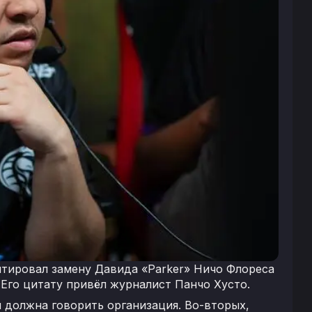
нтировал замену Давида «Parker» Ничо Флореса
. Его цитату привёл журналист Панчо Хусто.
м должна говорить организация. Во-вторых,