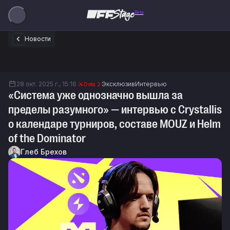
Beta
Новости
28 окт. 2025 г., 15:16
Эксклюзив
Интервью
Dota 2
«Система уже однозначно вышла за
пределы разумного» — интервью с Crystallis
о календаре турниров, составе MOUZ и Helm
of the Dominator
Глеб Брехов