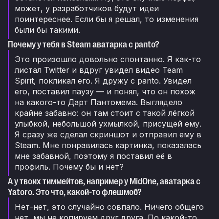
может, у разработчиков будут идеи
поинтереснее. Если бы я решал, то изменения
были бы такими.
Почему у тебя в Steam аватарка с panto?
Это произошло довольно спонтанно. Я как-то
листал Twitter и вдруг увидел видео Team
Spirit, покликал его. Я дружу с panto. Увидел
его, поставил паузу — и понял, что он похож
на какого-то Дарт Пантомема. Выглядело
крайне забавно: он там стоит с такой лёгкой
улыбкой, небольшой ухмылкой, присущей ему.
Я сразу же сделал скриншот и отправил ему в
Steam. Мне понравилась картинка, показалась
мне забавной, поэтому я поставил её в
профиль. Почему бы и нет?
А у твоих тиммейтов, например у MidOne, аватарка с
Yatoro. Это что, какой-то флешмоб?
Нет-нет, это случайно совпало. Ничего общего
нет, мы не копируем друг друга. По какой-то