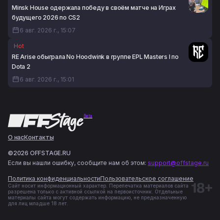
Minsk House одержала победу в своём матче на Играх
будущего 2026 по CS2
6 авг. 2026 г., 15:07
Hot
RE Arise обыграла No Hoodwink в группе EPL Masters I по
Dota 2
6 авг. 2026 г., 15:01
Beta
О нас
Контакты
©2026 OFFSTAGE.RU
Если вы нашли ошибку, сообщите нам об этом:
support@offstage.ru
Политика конфиденциальности
Пользовательское соглашение
Сайт носит информационный характер. Перепечатка материалов сайта
разрешена только с активной ссылкой на первоисточник. Отдельные
материалы сайта могут содержать информацию, не предназначенную
для лиц младше 18 лет.