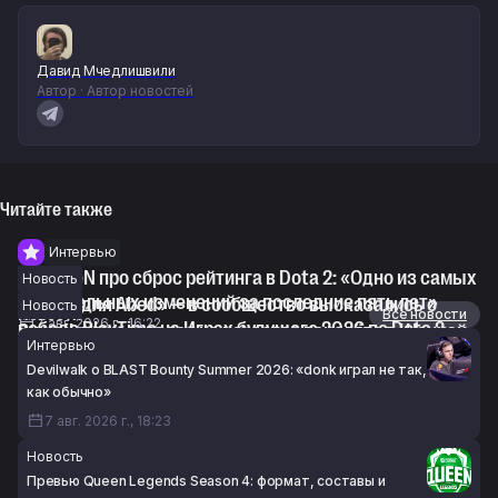
Давид Мчедлишвили
Автор · Автор новостей
Читайте также
Интервью
syndereN про сброс рейтинга в Dota 2: «Одно из самых
Новость
значительных изменений за последние пять лет»
«Легко для Abed» — в сообщество высказались о
Новость
Новости
Все новости
7 авг. 2026 г., 16:22
победе PlayTime на Играх будущего 2026 по Dota 2
SumaiL пожаловался на качество перелёта в Шанхай
Интервью
7 авг. 2026 г., 14:56
на The International 2026
Devilwalk о BLAST Bounty Summer 2026: «donk играл не так,
7 авг. 2026 г., 14:55
как обычно»
7 авг. 2026 г., 18:23
Новость
Превью Queen Legends Season 4: формат, составы и