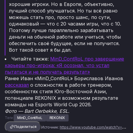
хорошие игроки. Но в Европе, объективно,
лучший способ улучшаться. Но ты всё равно
можешь стать про, просто шанс, по сути,
одинаковый — что с 20 часами игры, что с 10.
Поэтому лучше параллельно зарабатывать
деньги на обычной работе или учиться, чтобы
обеспечить своё будущее, если не получится.
Вот такой совет я бы дал.
Читайте также:
MinD_ContRoL про завершение
карьеры про-игрока: «Я осознал, что устал
пытаться и не получать результат»
Ранее Иван «MinD_ContRoL» Бориславов Иванов
рассказал
о сложностях в работе тренером,
особенностях стиля Юго-Восточной Азии,
потенциале REKONIX и возможном результате
команды на Esports World Cup 2026.
Фото — Bart Oerbekke, ESL.
Теги:
MinD_ContRoL
REKONIX
Поделиться
Источник:
https://www.youtube.com/watch?v=fS4lRzPV5WE