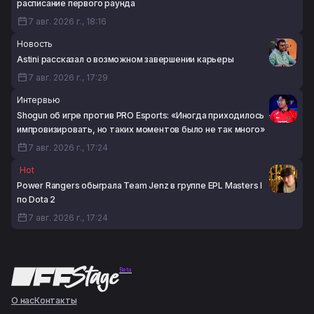
расписание первого раунда
7 авг. 2026 г., 18:16
Новость
Astini рассказал о возможном завершении карьеры
7 авг. 2026 г., 17:29
Интервью
Shogun об игре против PRO Esports: «Иногда приходилось
импровизировать, но таких моментов было не так много»
7 авг. 2026 г., 17:24
Hot
Power Rangers обыграла Team Jenz в группе EPL Masters I
по Dota 2
7 авг. 2026 г., 17:24
Beta
О нас
Контакты