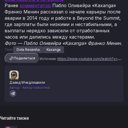
Ранее
комментатор
Пабло Оливейра «Kaxanga»
Франко Менин рассказал о начале карьеры после
аварии в 2014 году и работе в Beyond the Summit,
где зарплаты были низкими и нестабильными, а
выплаты нередко зависели от отработанных
часов или делились между кастерами.
Фото — Пабло Оливейра «Kaxanga» Франко Менин.
Теги:
Dota Resenha
Kaxanga
Поделиться
Источник:
https://www.youtube.com/watch?v=tAhLYqC2AsU
Давид Мчедлишвили
Автор · Автор новостей
Читайте также