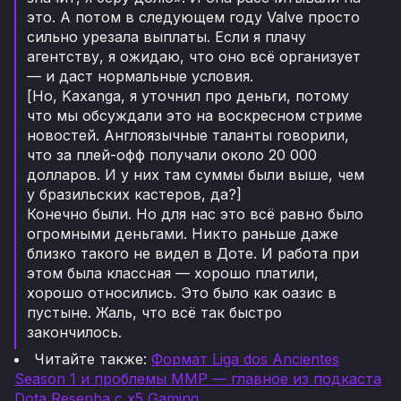
это. А потом в следующем году Valve просто
сильно урезала выплаты. Если я плачу
агентству, я ожидаю, что оно всё организует
— и даст нормальные условия.
[Но, Kaxanga, я уточнил про деньги, потому
что мы обсуждали это на воскресном стриме
новостей. Англоязычные таланты говорили,
что за плей-офф получали около 20 000
долларов. И у них там суммы были выше, чем
у бразильских кастеров, да?]
Конечно были. Но для нас это всё равно было
огромными деньгами. Никто раньше даже
близко такого не видел в Доте. И работа при
этом была классная — хорошо платили,
хорошо относились. Это было как оазис в
пустыне. Жаль, что всё так быстро
закончилось.
Читайте также:
Формат Liga dos Ancientes
Season 1 и проблемы ММР — главное из подкаста
Dota Resenha с x5 Gaming