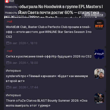
Hot
RE Arise обыграла No Hoodwink в группе EPL Masters I
Новость
по Dota 2
Винрейт сил Света почти достиг 60% — статистика
Новость
Новости
Все новости
6 авг. 2026 г., 15:01
Игр будущего 2026 по Dota 2
Maelstorm высказался о важности 1win Essence II
Hot
6 авг. 2026 г., 14:40
перед The International 2026
WorldEdit Club, Buster Club и Perfecto Club прошли в плей-
6 авг. 2026 г., 14:09
офф — итоги шестого дня WINLINE Star Series Season 3 по
CS2
6 авг. 2026 г., 18:13
Hot
Сетка и расписание плей-офф Игр будущего 2026 по CS2
6 авг. 2026 г., 18:00
Интервью
syndereN про «Тёмный карнавал»: «Будет как минимум
второй акт»
6 авг. 2026 г., 17:44
Интервью
Thorin о FaZe Clan на BLAST Bounty Summer 2026: «Она
могла выиграть этот турнир»