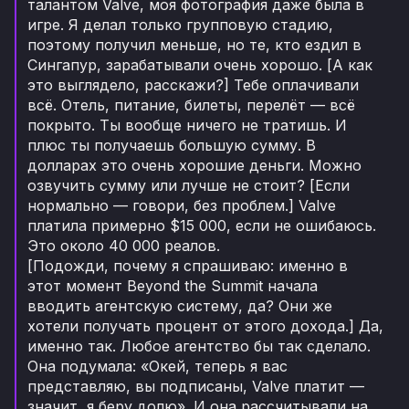
талантом Valve, моя фотография даже была в
игре. Я делал только групповую стадию,
поэтому получил меньше, но те, кто ездил в
Сингапур, зарабатывали очень хорошо. [А как
это выглядело, расскажи?] Тебе оплачивали
всё. Отель, питание, билеты, перелёт — всё
покрыто. Ты вообще ничего не тратишь. И
плюс ты получаешь большую сумму. В
долларах это очень хорошие деньги. Можно
озвучить сумму или лучше не стоит? [Если
нормально — говори, без проблем.] Valve
платила примерно $15 000, если не ошибаюсь.
Это около 40 000 реалов.
[Подожди, почему я спрашиваю: именно в
этот момент Beyond the Summit начала
вводить агентскую систему, да? Они же
хотели получать процент от этого дохода.] Да,
именно так. Любое агентство бы так сделало.
Она подумала: «Окей, теперь я вас
представляю, вы подписаны, Valve платит —
значит, я беру долю». И она рассчитывали на