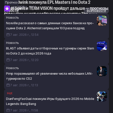
No Hoodwink покинула EPL Masters I по Dota 2
Прогноз
7 авг. 2026 г., 11:24
Team Spirit и TEAM VISION пройдут дальше — прогнозы
Интервью
Новости
Все новости
русскоязычного сообщества на группы The
Blitz: «Если у тебя слабая команда, ты постоянно
Новость
International 2026
смотришь за тем, что делают другие»
Noxville рассказал о самых длинных сериях банов на про-
7 авг. 2026 г., 11:23
7 авг. 2026 г., 08:45
сцене Dota 2. Alchemist запрещали 103 раза подряд
7 авг. 2026 г., 12:54
Новость
BLAST объявил даты отборочных на турниры серии Slam
по Dota 2 до конца 2026 года
7 авг. 2026 г., 12:20
Новость
Pimp поразмышлял об увеличении числа небольших LAN-
турниров по CS2
7 авг. 2026 г., 12:13
Hot
DianFengYaoGuai покинула Игры будущего 2026 по Mobile
Legends: Bang Bang
7 авг. 2026 г., 11:58