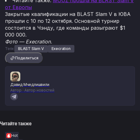
Читайте также:
MOUZ прошла на BLAST Slam V
от Европы
Закрытые квалификации на BLAST Slam V в ЮВА
прошли с 10 по 12 октября. Основной турнир
состоится в Чэнду, где команды разыграют $1
000 000.
Фото — Execration.
Теги:
BLAST Slam V
Execration
Поделиться
Давид Мчедлишвили
Автор · Автор новостей
Читайте также
Hot