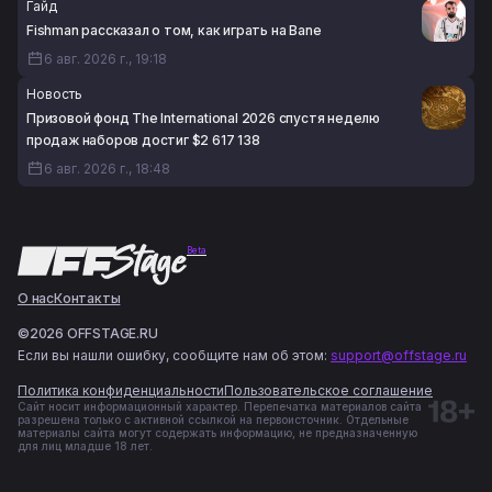
Гайд
Fishman рассказал о том, как играть на Bane
6 авг. 2026 г., 19:18
Новость
Призовой фонд The International 2026 спустя неделю
продаж наборов достиг $2 617 138
6 авг. 2026 г., 18:48
Beta
О нас
Контакты
©2026 OFFSTAGE.RU
Если вы нашли ошибку, сообщите нам об этом:
support@offstage.ru
Политика конфиденциальности
Пользовательское соглашение
Сайт носит информационный характер. Перепечатка материалов сайта
разрешена только с активной ссылкой на первоисточник. Отдельные
материалы сайта могут содержать информацию, не предназначенную
для лиц младше 18 лет.