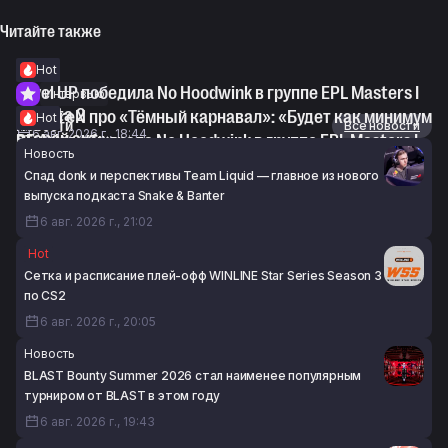
Читайте также
Hot
Level UP победила No Hoodwink в группе EPL Masters I
Интервью
по Dota 2
syndereN про «Тёмный карнавал»: «Будет как минимум
Hot
Новости
Все новости
6 авг. 2026 г., 18:44
второй акт»
RE Arise обыграла No Hoodwink в группе EPL Masters I
Новость
6 авг. 2026 г., 17:44
по Dota 2
Спад donk и перспективы Team Liquid — главное из нового
6 авг. 2026 г., 15:01
выпуска подкаста Snake & Banter
6 авг. 2026 г., 21:02
Hot
Сетка и расписание плей-офф WINLINE Star Series Season 3
по CS2
6 авг. 2026 г., 20:05
Новость
BLAST Bounty Summer 2026 стал наименее популярным
турниром от BLAST в этом году
6 авг. 2026 г., 19:43