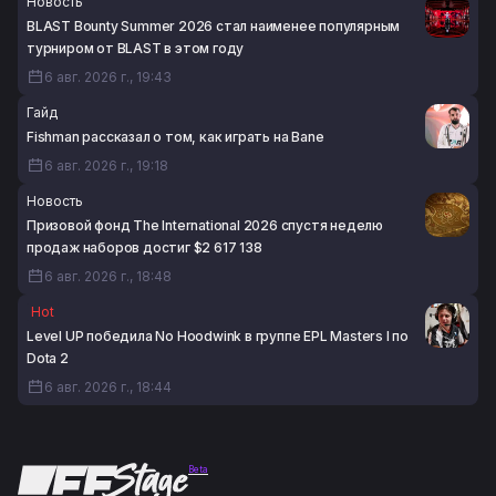
Новость
BLAST Bounty Summer 2026 стал наименее популярным
турниром от BLAST в этом году
6 авг. 2026 г., 19:43
Гайд
Fishman рассказал о том, как играть на Bane
6 авг. 2026 г., 19:18
Новость
Призовой фонд The International 2026 спустя неделю
продаж наборов достиг $2 617 138
6 авг. 2026 г., 18:48
Hot
Level UP победила No Hoodwink в группе EPL Masters I по
Dota 2
6 авг. 2026 г., 18:44
Beta