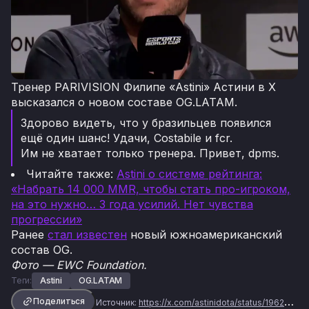
Тренер PARIVISION Филипе «Astini» Астини в X
высказался о новом составе OG.LATAM.
Здорово видеть, что у бразильцев появился
ещё один шанс! Удачи, Costabile и fcr.
Им не хватает только тренера. Привет, dpms.
Читайте также:
Astini о системе рейтинга:
«Набрать 14 000 MMR, чтобы стать про-игроком,
на это нужно… 3 года усилий. Нет чувства
прогрессии»
Ранее
стал известен
новый южноамериканский
состав OG.
Фото — EWC Foundation.
Теги:
Astini
OG.LATAM
Поделиться
Источник:
https://x.com/astinidota/status/1962118302907388088