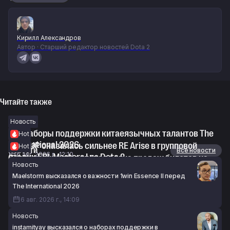
Кирилл Александров
Автор · Старший редактор новостей Dota 2
Читайте также
Новость
Все наборы поддержки китаеязычных талантов The
Hot
International 2026
Level UP оказалась сильнее RE Arise в групповой
Hot
Новости
Все новости
6 авг. 2026 г., 12:10
стадии EPL Masters I по Dota 2
Завтра откроется вторая волна продаж билетов на
Новость
6 авг. 2026 г., 11:38
The International 2026
Maelstorm высказался о важности 1win Essence II перед
6 авг. 2026 г., 09:56
The International 2026
6 авг. 2026 г., 14:09
Новость
instamityay высказался о наборах поддержки в