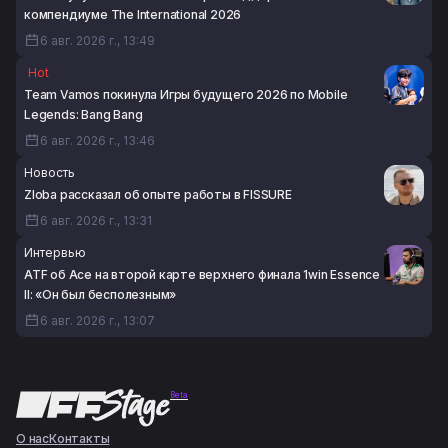
компендиуме The International 2026
6 авг. 2026 г., 13:49
Hot
Team Vamos покинула Игры будущего 2026 по Mobile
Legends: Bang Bang
6 авг. 2026 г., 13:46
Новость
Zloba рассказал об опыте работы в FISSURE
6 авг. 2026 г., 13:31
Интервью
ATF об Ace на второй карте верхнего финала 1win Essence
II: «Он был бесполезным»
6 авг. 2026 г., 13:07
Beta
О нас
Контакты