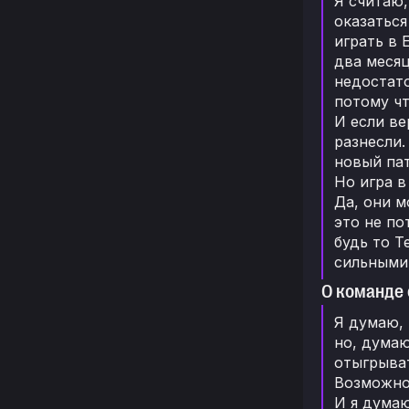
Я считаю,
оказаться
играть в 
два месяц
недостато
потому чт
И если ве
разнесли.
новый пат
Но игра в
Да, они м
это не по
будь то T
сильными.
О команде 
Я думаю, 
но, думаю
отыгрыват
Возможно,
И я думаю