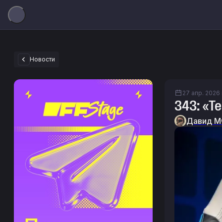
Новости
27 апр. 2026 г
343: «T
Давид М