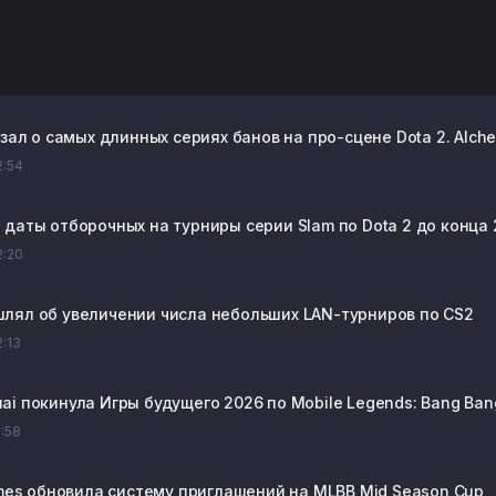
азал о самых длинных сериях банов на про-сцене Dota 2. Alch
2:54
 даты отборочных на турниры серии Slam по Dota 2 до конца 
2:20
лял об увеличении числа небольших LAN-турниров по CS2
2:13
ai покинула Игры будущего 2026 по Mobile Legends: Bang Ban
1:58
s обновила систему приглашений на MLBB Mid Season Cup