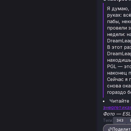
Я думаю, 
руках: вс
пабы, нек
провели з
недели: н
DreamLea
В этот ра
DreamLeag
находишь
PGL — это
наконец п
Сейчас я 
снова ока
гораздо б
Читайте
энергетика
Фото — ESL
Теги:
343
Поделит