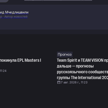
ид Мчедлишвили
р · Автор новостей
Прогноз
покинула EPL Masters I
Team Spirit и TEAM VISION п
дальше — прогнозы
 11:24
русскоязычного сообществ
группы The International 20
7 авг. 2026 г., 11:23