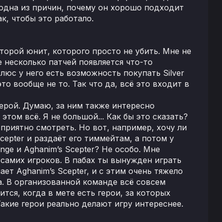
е одна из причин, почему он хорошо подходит
к, чтобы это работало.
 второй юнит, которого просто не убить. Мне не
 несколько патчей появляется что-то
Плюс у него есть возможность покупать Silver
то вообще не то. Так что да, всё это входит в
герой. Думаю, за ним также интересно
том всё. Я не большой... Как бы это сказать?
 приятно смотреть. Но вот, например, хочу ли
Scepter и раздаёт его тиммейтам, а потом у
nge и Aghanim’s Scepter? Не особо. Мне
я самих игроков. В пабах ты вынужден играть
ает Aghanim’s Scepter, и с этим очень тяжело
а. В организованной команде всё совсем
тся, когда в мете есть герои, за которых
Такие герои реально делают игру интереснее.