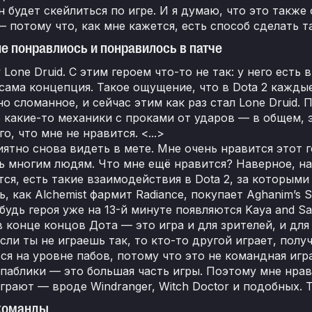
н будет скейлиться по игре. И я думаю, что это такж
 потому что, как мне кажется, есть способ сделать та
 не понравлиось и понравилось в патче
Lone Druid. С этим героем что-то не так: у него есть
сама концепция. Такое ощущение, что в Dota 2 каждые
о сломанное, и сейчас этим как раз стал Lone Druid. 
ь какие-то механики с проками от ударов — в общем, э
о, что мне не нравится. <...>
иятно снова видеть в мете. Мне очень нравится этот 
 многим людям. Что мне ещё нравится? Наверное, на э
ся, есть такие взаимодействия в Dota 2, за которыми
ь, как Alchemist фармит Radiance, покупает Aghanim’s 
будь героя уже на 13-й минуте появляются Kaya and Sa
в конце концов Дота — это игра и для зрителей, и дл
если ты не играешь так, то кто-то другой играет, получ
ся на уровне пабов, потому что это не командная игр
 паблики — это большая часть игры. Поэтому мне нрави
грают — вроде Windranger, Witch Doctor и подобных. 
 команды