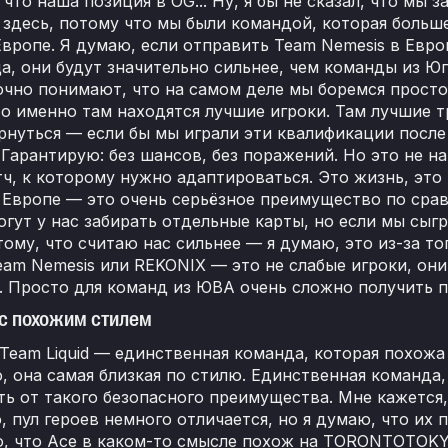
 что наша позиция в OG... Ну, я бы не сказал, что мы
 здесь, потому что мы были командой, которая больше
Европе. Я думаю, если отправить Team Nemesis в Евро
а, они будут значительно сильнее, чем команды из Ю
чно понимают, что на самом деле мы боремся просто
о именно там находятся лучшие игроки. Там лучшие т
рнуться — если бы мы играли эти квалификации после
 Гарантирую: без шансов, без поражений. Но это не н
ч, к которому нужно адаптироваться. Это жизнь, это
 Европе — это очень серьёзное преимущество по сравн
огут у нас забирать отдельные карты, но если мы сыг
тому, что считаю нас сильнее — я думаю, это из-за тог
eam Nemesis или REKONIX — это не слабые игроки, он
 Просто для команд из ЮВА очень сложно получить п
с похожим стилем
Team Liquid — единственная команда, которая похожа 
, она самая близкая по стилю. Единственная команда,
ь от такого безопасного преимущества. Мне кажется, 
 пул героев немного отличается, но я думаю, что их 
, что Ace в каком-то смысле похож на TORONTOTOKYO