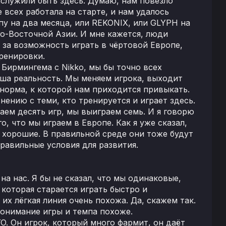
 заслужили быть здесь. Думаю, нам повезло
 всех работала на старте, и нам удалось
пу на два месяца, или REKONIX, или GLYPH на
го-Восточной Азии. И мне кажется, люди
 за возможность играть в чёртовой Европе,
ренировки.
 Бирмингема с Nikko, мы бы точно всех
аша реальность. Мы меняем игрока, выходит
 норма, к которой нам приходится привыкать.
ению с теми, кто тренируется и играет здесь.
раем десять игр, мы выиграем семь. И я говорю
о, что мы играем в Европе. Как я уже сказал,
и хорошие. В правильной среде они тоже будут
равильные условия для развития.
на нас. Я бы не сказал, что мы одинаковые,
 которая старается играть быстро и
их лёгкая линия очень похожа. Да, скажем так.
понимание игры и темпа похоже.
. Он игрок, который много фармит, он даёт