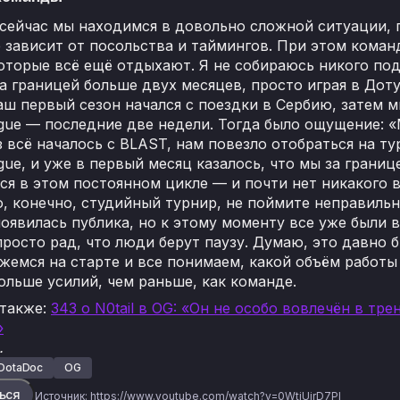
сейчас мы находимся в довольно сложной ситуации, 
ё зависит от посольства и таймингов. При этом кома
оторые всё ещё отдыхают. Я не собираюсь никого под
а границей больше двух месяцев, просто играя в Доту
аш первый сезон начался с поездки в Сербию, затем 
gue — последние две недели. Тогда было ощущение: 
з всё началось с BLAST, нам повезло отобраться на т
ue, и уже в первый месяц казалось, что мы за границ
ся в этом постоянном цикле — и почти нет никакого
, конечно, студийный турнир, не поймите неправильн
оявилась публика, но к этому моменту все уже были 
просто рад, что люди берут паузу. Думаю, это давно б
жемся на старте и все понимаем, какой объём работ
ольше усилий, чем раньше, как команде.
 также:
343 о N0tail в OG: «Он не особо вовлечён в тр
»
.
DotaDoc
OG
ься
Источник:
https://www.youtube.com/watch?v=0WtjUjrD7PI