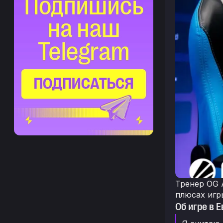
Тренер OG 
плюсах игр
Об игре в 