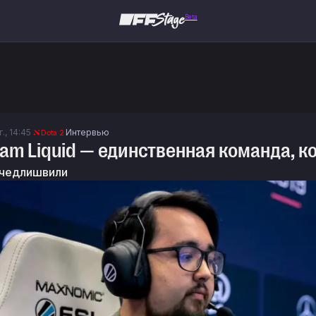
Beta
., 14:45
Интервью
Dota 2
eam Liquid — единственная команда, к
чедлишвили