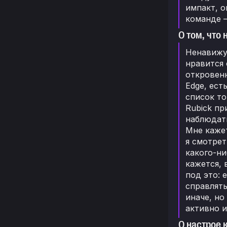
импакт, о
команде —
О том, что
Ненавижу 
нравится 
откровенн
Edge, ест
список тог
Rubick пр
наблюдать
Мне кажет
я смотрет
какого-ни
кажется, 
под это: 
справлять
иначе, но
активно и
О настрое