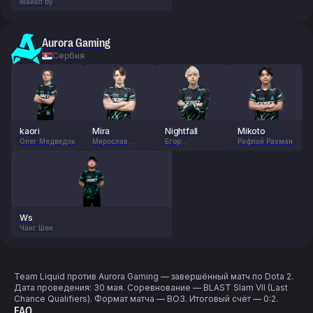
Майкл Ву
Aurora Gaming
Сербия
kaori
Mira
Nightfall
Mikoto
Олег Медведок
Мирослав
Егор
Рафлай Рахман
Колпаков
Григоренко
Ws
Чанг Шен
Team Liquid против Aurora Gaming — завершённый матч по Dota 2.
Дата проведения: 30 мая. Соревнование — BLAST Slam VII (Last
Chance Qualifiers). Формат матча — BO3. Итоговый счёт — 0:2.
FAQ