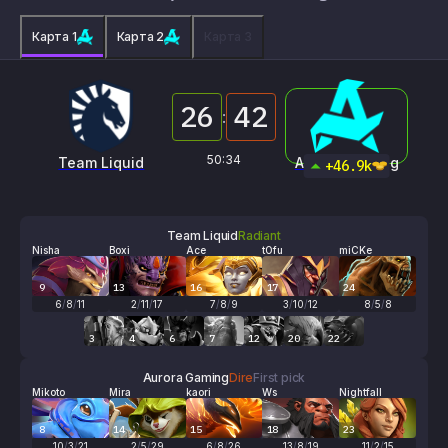
Карта 1
Карта 2
Карта 3
26
42
:
50:34
Team Liquid
Aurora Gaming
+46.9k
Team Liquid
Radiant
Nisha
Boxi
Ace
tOfu
miCKe
9
13
16
17
24
6
/
8
/
11
2
/
11
/
17
7
/
8
/
9
3
/
10
/
12
8
/
5
/
8
3
4
6
7
12
20
22
Aurora Gaming
Dire
First pick
Mikoto
Mira
kaori
Ws
Nightfall
8
14
15
18
23
10
/
3
/
21
2
/
5
/
29
6
/
8
/
26
13
/
8
/
19
11
/
2
/
15