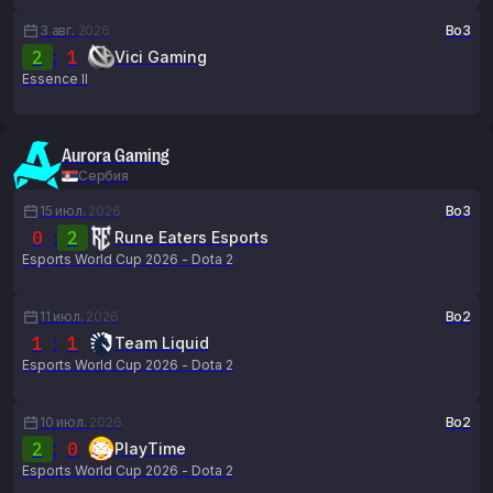
3 авг.
2026
Bo3
2
:
1
Vici Gaming
Essence II
Aurora Gaming
Сербия
15 июл.
2026
Bo3
0
:
2
Rune Eaters Esports
Esports World Cup 2026 - Dota 2
11 июл.
2026
Bo2
1
:
1
Team Liquid
Esports World Cup 2026 - Dota 2
10 июл.
2026
Bo2
2
:
0
PlayTime
Esports World Cup 2026 - Dota 2