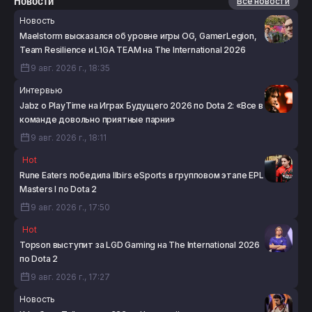
Новости
Все новости
Новость
Maelstorm высказался об уровне игры OG, GamerLegion,
Team Resilience и L1GA TEAM на The International 2026
9 авг. 2026 г., 18:35
Интервью
Jabz о PlayTime на Играх Будущего 2026 по Dota 2: «Все в
команде довольно приятные парни»
9 авг. 2026 г., 18:11
Hot
Rune Eaters победила Ilbirs eSports в групповом этапе EPL
Masters I по Dota 2
9 авг. 2026 г., 17:50
Hot
Topson выступит за LGD Gaming на The International 2026
по Dota 2
9 авг. 2026 г., 17:27
Новость