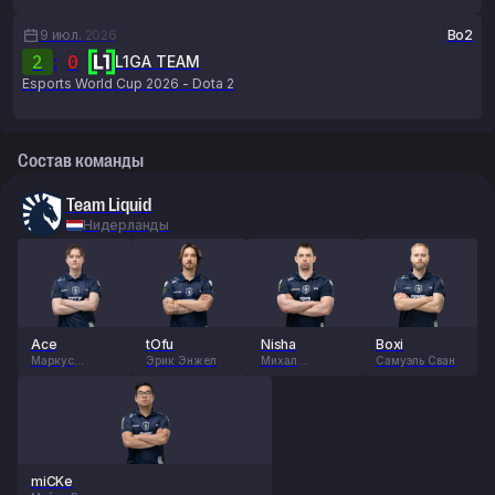
9 июл.
2026
Bo2
2
:
0
L1GA TEAM
Esports World Cup 2026 - Dota 2
Состав команды
Team Liquid
Нидерланды
Ace
tOfu
Nisha
Boxi
Маркус
Эрик Энжел
Михал
Самуэль Сван
Хельгард
Янковски
miCKe