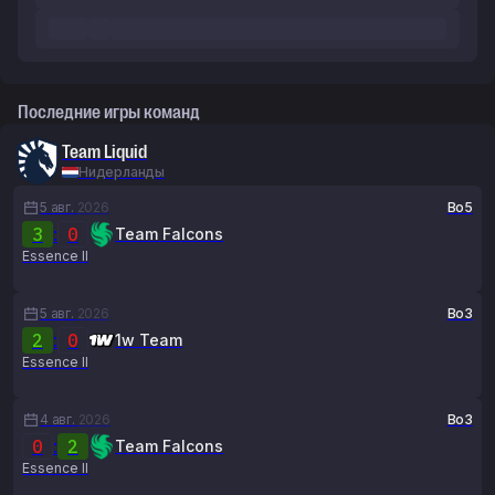
Последние игры команд
Team Liquid
Нидерланды
5 авг.
2026
Bo5
3
:
0
Team Falcons
Essence II
5 авг.
2026
Bo3
2
:
0
1w Team
Essence II
4 авг.
2026
Bo3
0
:
2
Team Falcons
Essence II