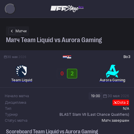
Beta
Матчи
Матч Team Liquid vs Aurora Gaming
Bo3
30 мая
2026
0
2
Team Liquid
Aurora Gaming
Начало матча
19:00
30 мая
2026
Дисциплина
Dota 2
Тип
N/A
Турнир
BLAST Slam VII (Last Chance Qualifiers)
Статус матча
Матч завершен
Scoreboard
Team Liquid
vs
Aurora Gaming