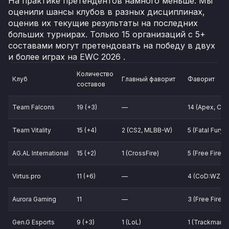
На практике претендентов намного меньше. Мы
оценили шансы клубов в разных дисциплинах,
оценив их текущие результаты на последних
больших турнирах. Только 15 организаций с 5+
составами могут претендовать на победу в двух
и более играх на EWC 2026 .
Количество
Клуб
Главный фаворит
Фаворит
составов
Team Falcons
19 (+3)
—
14 (Apex, Cro
Team Vitality
15 (+4)
2 (CS2, MLBB-W)
5 (Fatal Fury
AG.AL International
15 (+2)
1 (CrossFire)
5 (Free Fire,
Virtus.pro
11 (+6)
—
4 (CoD:WZ, O
Aurora Gaming
11
—
3 (Free Fire,
Gen.G Esports
9 (+3)
1 (LoL)
1 (Trackmania