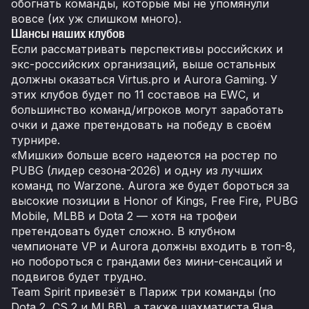
обогнать команды, которые мы не упомянули
вовсе (их уж слишком много).
Шансы наших клубов
Если рассматривать перспективы российских и
экс-российских организаций, выше остальных
должны оказаться Virtus.pro и Aurora Gaming. У
этих клубов будет по 11 составов на EWC, и
большинство команд/игроков могут заработать
очки и даже претендовать на победу в своём
турнире.
«Мишки» больше всего надеются на ростер по
PUBG (лидер сезона-2026) и одну из лучших
команд по Warzone. Aurora же будет бороться за
высокие позиции в Honor of Kings, Free Fire, PUBG
Mobile, MLBB и Dota 2 — хотя на трофеи
претендовать будет сложно. В клубном
чемпионате VP и Aurora должны входить в топ-8,
но побороться с грандами без мини-сенсаций и
подвигов будет трудно.
Team Spirit привезёт в Париж три команды (по
Dota 2, CS 2 и MLBB), а также шахматиста Яна