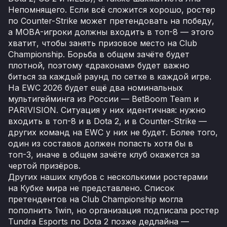
Непомнящего. Если всё сложится хорошо, ростер
по Counter-Strike может претендовать на победу,
а MOBA-игроки должны входить в топ-8 — этого
хватит, чтобы занять призовое место на Club
Championship. Борьба в общем зачёте будет
плотной, поэтому «драконам» будет важно
биться за каждый раунд по сетке в каждой игре.
На EWC 2026 будет ещё два номинальных
мультигейминга из России — BetBoom Team и
PARIVISION. Ситуация у них идентичная: нужно
входить в топ-8 и в Dota 2, и в Counter-Strike —
других команд на EWC у них не будет. Более того,
один из составов должен попасть хотя бы в
топ-3, иначе в общем зачёте клуб окажется за
чертой призёров.
Других наших клубов с несколькими ростерами
на Кубке мира не представлено. Список
претендентов на Club Championship могла
пополнить 1win, но организация подписала ростер
Tundra Esports по Dota 2 позже дедлайна —