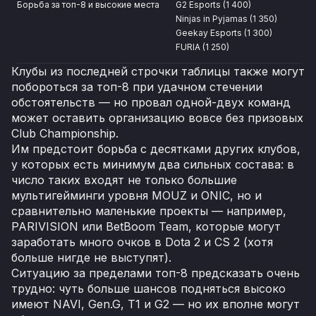
Борьба за топ-8 и высокие места
G2 Esports (1 400)
Ninjas in Pyjamas (1 350)
Geekay Esports (1 300)
FURIA (1 250)
Клубы из последней строчки таблицы также могут
побороться за топ-8 при удачном стечении
обстоятельств — но провал одной-двух команд
может оставить организацию вовсе без призовых
Club Championship.
Им предстоит борьба с десятками других клубов,
у которых есть минимум два сильных состава: в
число таких входят не только большие
мультигейминги уровня MOUZ и ONIC, но и
сравнительно маленькие проекты — например,
PARIVISION или BetBoom Team, которые могут
заработать много очков в Dota 2 и CS 2 (хотя
больше нигде не выступят).
Ситуацию за пределами топ-8 предсказать очень
трудно: чуть больше шансов подняться высоко
имеют NAVI, Gen.G, T1 и G2 — но их вполне могут