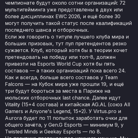
чемпионате будут около сотни организаций: 72
мультигейминга уже представлены в двух или
более дисциплинах EWC 2026, и ещё более 30
могут получить такой статус после квалификаций
последнего шанса и отборочных.
Если же говорить о титуле лучшего клуба мира и
больших призовых, тут пул претендентов резко
сужается. Клуб, который хотя бы в теории хочет
претендовать на победу или топ-8, должен
привезти на Esports World Cup хотя бы пять
составов — а таких организаций пока всего 24.
Как и всегда, больше всего составов у Team
Falcons — на Кубок мира уже прошли 19, и ещё
три будут бороться за места в Париже на
июльских отборочных last chance. Далее идут
Vitality (15+4 состава) и китайская AG.AL (союз All
Gamers и Anyone's Legend, 15+2). У Virtus.pro и
Aurora будет по 11 попыток заработать очки для
общего зачёта, у Gen.G Esports — минимум 9, у
Twisted Minds и Geekay Esports — по 8.