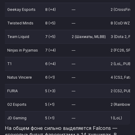
Geekay Esports
8 (+4)
—
2 (CrossFire, 
Twisted Minds
8 (+5)
—
8 (CoD:WZ, Fr
Team Liquid
7 (+5)
2 (Шахматы, MLBB)
3 (Dota 2, FC
Ninjas in Pyjamas
7 (+4)
—
2 (FC26, SF6)
T1
6 (+4)
—
2 (LoL, PUBG)
Natus Vincere
6 (+1)
—
4 (CS2, Fatal
FURIA
5 (+3)
—
2 (CS2, PUBG
G2 Esports
5 (+1)
—
2 (Rainbow Six
JD Gaming
5 (+1)
—
1 (LoL)
На общем фоне сильно выделяется Falcons —
«соколы» будут фаворитами в 14 турнирах. В