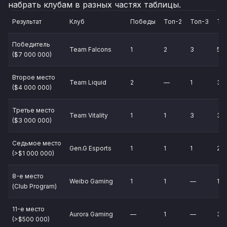
набрать клубам в разных частях таблицы.
Результат
Клуб
Победы
Топ-2
Топ-3
То
Победитель
Team Falcons
1
2
3
5
($7 000 000)
Второе место
Team Liquid
2
—
1
3
($4 000 000)
Третье место
Team Vitality
1
1
3
3
($3 000 000)
Седьмое место
Gen.G Esports
1
1
1
2
(>$1 000 000)
8-е место
Weibo Gaming
1
1
—
1
(Club Program)
11-е место
Aurora Gaming
—
1
—
3
(>$500 000)