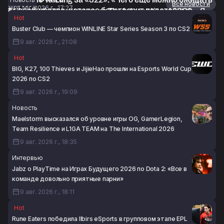
Новости
Все новости
9 авг. 2026 г., 17:27
от сообщества, которое боготворит подставные
TaiLung об отстранении от The International 2026: «Я
Hot
матчи»
жду возможности обсудить эту ситуацию со своим
Buster Club — чемпион WINLINE Star Series Season 3 по CS2
9 авг. 2026 г., 16:52
адвокатом»
9 авг. 2026 г., 21:08
9 авг. 2026 г., 16:22
Hot
BIG, K27, 100 Thieves и JijieHao прошли на Esports World Cup
2026 по CS2
9 авг. 2026 г., 19:09
Новость
Maelstorm высказался об уровне игры OG, GamerLegion,
Team Resilience и L1GA TEAM на The International 2026
9 авг. 2026 г., 18:35
Интервью
Jabz о PlayTime на Играх Будущего 2026 по Dota 2: «Все в
команде довольно приятные парни»
9 авг. 2026 г., 18:11
Hot
Rune Eaters победила Ilbirs eSports в групповом этапе EPL