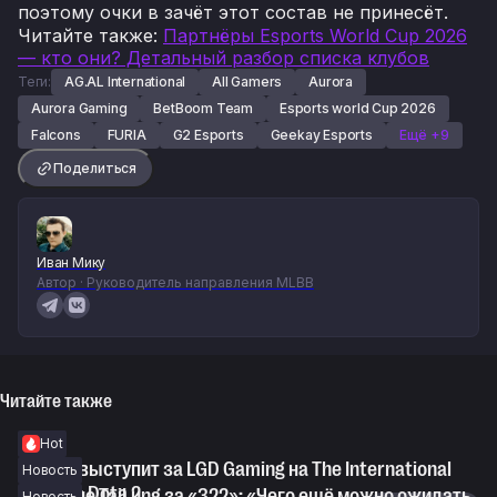
поэтому очки в зачёт этот состав не принесёт.
Читайте также
:
Партнёры Esports World Cup 2026
— кто они? Детальный разбор списка клубов
Теги:
AG.AL International
All Gamers
Aurora
Aurora Gaming
BetBoom Team
Esports world Cup 2026
Falcons
FURIA
G2 Esports
Geekay Esports
Ещё +9
Поделиться
Иван Мику
Автор · Руководитель направления MLBB
Читайте также
Hot
Topson выступит за LGD Gaming на The International
Новость
2026 по Dota 2
KJ о бане TaiLung за «322»: «Чего ещё можно ожидать
Новость