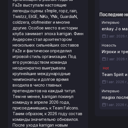
FaZe выступали настоящие
легенды сцены: s1mple, ropz, rain,
Последние н
Twistzz, EliGE, NiKo, YNk, GuardiaN,
coldzera, olofmeister и многие
Интервью
другие. Особое место в истории
enkay J о ма
клуба занимает эпоха karrigan. Финн
2 авг. 2026 г.
Андерсен стал архитектором
нескольких сильнейших составов
Новость
FaZe и фактически определил
Игроки и тр
игровой стиль организации. Под
2 авг. 2026 г
его руководством команда
неоднократно выигрывала
Hot
крупнейшие международные
Team Spirit
чемпионаты и долгое время
1 авг. 2026 г.
входила в число главных
претендентов на каждый титул.
Интервью
Тем не менее, karrigan покинул
magixx посл
команду в апреле 2026 года,
1 авг. 2026 г.
присоединившись к Team Falcons.
Таким образом, к 2026 году состав
команды значительно обновился.
После ухода karrigan новым