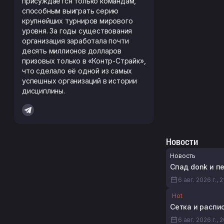
присуждается только командам,
способным выиграть серию
крупнейших турниров мирового
уровня. За годы существования
организация заработала почти
десять миллионов долларов
призовых только в «Контр-Страйк»,
что сделало её одной из самых
успешных организаций в истории
дисциплины.
Новости
Новость
Спад donk и пе
6 авг. 2026 г., 2
Hot
Сетка и распис
6 авг. 2026 г., 