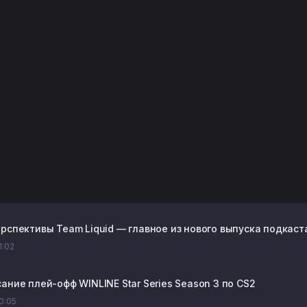
рспективы Team Liquid — главное из нового выпуска подкаста
1:02
ание плей-офф WINLINE Star Series Season 3 по CS2
20:05