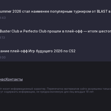
Summer 2026 стал наименее популярным турниром от BLAST в
19:43
, Buster Club и Perfecto Club прошли в плей-офф — итоги шесто
8:13
сание плей-офф Игр будущего 2026 по CS2
18:00
нас
Контакты
йт носит информационный характер. Перепечатка материалов сайта разрешена только
гут содержать информацию, не предназначенную для лиц младше 18 лет.