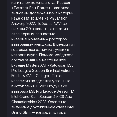
капитаном команды стал Рассел
«Twistzz» Ван Далкен. Наиболее
знаковым достижением в истории
FaZe стал триумф на PGL Major
Antwerp 2022. Победив NAVI со
счётом 2:0 в финале, коллектив
стал первым полностью
интернациональным ростером,
выигравшим мейджор. В целом тот
год оказался одним из лучших в
истории клуба. Помимо мейджора,
состав занял 1-е место на Intel
Extreme Masters XVI - Katowice, ESL
Pro League Season 15 и Intel Extreme
Masters XVII - Cologne. Позже
коллектив продолжил успешные
выступления. В 2023 году FaZe
выиграла ESL Pro League Season 17,
Intel Grand Slam Season 4 и CS Asia
Championships 2023. Особенно
значимым достижением стала Intel
Grand Slam — награда, которая