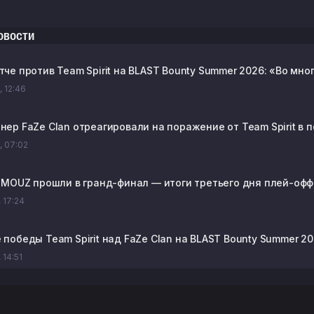
овости
тче против Team Spirit на BLAST Bounty Summer 2026: «Во мн
, 12:46
енер FaZe Clan отреагировали на поражение от Team Spirit в
., 07:02
 и MOUZ прошли в гранд-финал — итоги третьего дня плей-оф
, 17:24
е победы Team Spirit над FaZe Clan на BLAST Bounty Summer 2
, 14:51