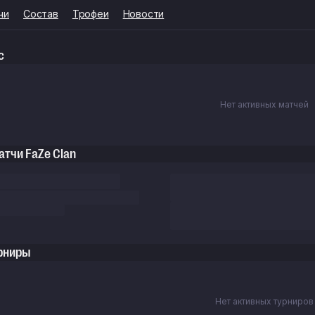
чи
Состав
Трофеи
Новости
с
Нет активных матчей
тчи FaZe Clan
рниры
Нет активных турниров