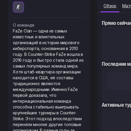
Обзор
Мат
Прямо сейча
О команде
FaZe Clan — одна из самых
известных и влиятельных
организаций в истории мирового
киберспорта, основанная в 2010
году. В Counter-Strike FaZe вошла в
2016 году и быстро стала одной из
Последние ма
самых популярных команд мира.
Хотя штаб-квартира организации
находится в США, её составы
традиционно являются
международными. Именно FaZe
первой доказала, что
интернациональная команда
Активные ту
способна стабильно выигрывать
крупнейшие турниры в Counter-
Strike. Этот подход впоследствии
переняли многие другие топовые
организации. В разные годы за