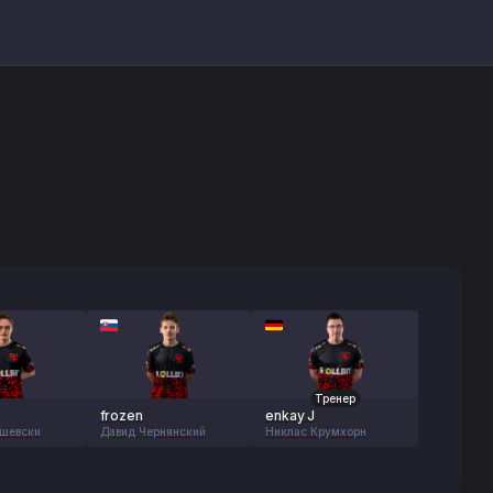
Тренер
frozen
enkay J
ушевски
Давид Чернянский
Никлас Крумхорн