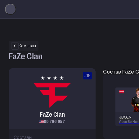
Команды
FaZe Clan
Состав FaZe C
#
15
FaZe Clan
JBOEN
$9 786 957
Ясон Бо Нил
Составы