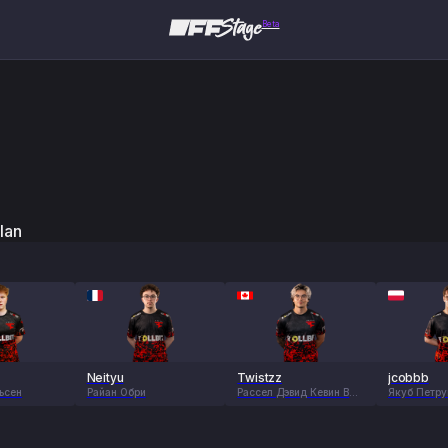
Beta
lan
Neityu
Twistzz
jcobbb
ьсен
Райан Обри
Рассел Дэвид Кевин Ван
Якуб Петр
Далкен