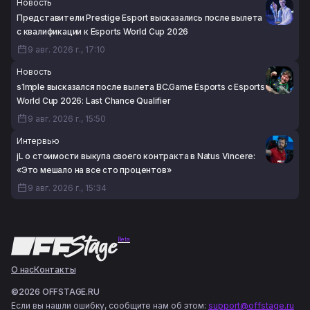
Новость
Представители Prestige Esport высказались после вылета
с квалификации к Esports World Cup 2026
9 авг. 2026 г., 17:10
Новость
s1mple высказался после вылета BC.Game Esports с Esports
World Cup 2026: Last Chance Qualifier
9 авг. 2026 г., 15:50
Интервью
jL о стоимости выкупа своего контракта в Natus Vincere:
«Это мешало на все сто процентов»
9 авг. 2026 г., 15:34
Beta
О нас
Контакты
©2026 OFFSTAGE.RU
Если вы нашли ошибку, сообщите нам об этом:
support@offstage.ru