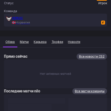
Статус
Игрок
Команда
HEROIC
Норвегия
Обзор
Матчи
Карьера
Трофеи
Новости
Прямо сейчас
Все новости CS2
Нет активных матчей
Последние матчи nilo
Все матчи команды