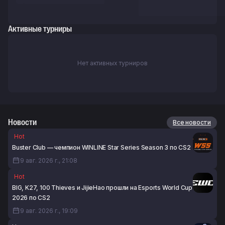
Активные турниры
Нет активных турниров
Новости
Все новости
Hot
Buster Club — чемпион WINLINE Star Series Season 3 по CS2
9 авг. 2026 г., 21:08
Hot
BIG, K27, 100 Thieves и JijieHao прошли на Esports World Cup
2026 по CS2
9 авг. 2026 г., 19:09