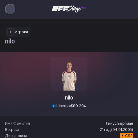
Beta
Игроки
nilo
nilo
Швеция
$89 204
Имя Фамилия
Линус
Бергман
Возраст
21 год (04.01.2005)
Дисциплина
CS2