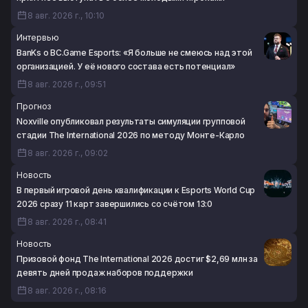
8 авг. 2026 г., 10:10
Интервью
BanKs о BC.Game Esports: «Я больше не смеюсь над этой
организацией. У её нового состава есть потенциал»
8 авг. 2026 г., 09:51
Прогноз
Noxville опубликовал результаты симуляции групповой
стадии The International 2026 по методу Монте-Карло
8 авг. 2026 г., 09:02
Новость
В первый игровой день квалификации к Esports World Cup
2026 сразу 11 карт завершились со счётом 13:0
8 авг. 2026 г., 08:41
Новость
Призовой фонд The International 2026 достиг $2,69 млн за
девять дней продаж наборов поддержки
8 авг. 2026 г., 08:16