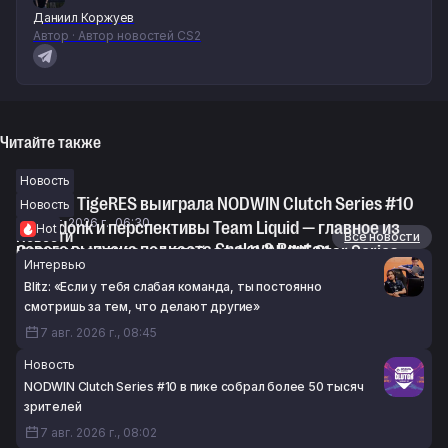
Даниил Коржуев
Автор · Автор новостей CS2
Читайте также
Новость
Nuclear TigeRES выиграла NODWIN Clutch Series #10
Новость
7 авг. 2026 г., 06:30
Спад donk и перспективы Team Liquid — главное из
Hot
Новости
Все новости
нового выпуска подкаста Snake & Banter
Сетка и расписание плей-офф WINLINE Star Series
Интервью
6 авг. 2026 г., 21:02
Season 3 по CS2
Blitz: «Если у тебя слабая команда, ты постоянно
6 авг. 2026 г., 20:05
смотришь за тем, что делают другие»
7 авг. 2026 г., 08:45
Новость
NODWIN Clutch Series #10 в пике собрал более 50 тысяч
зрителей
7 авг. 2026 г., 08:02