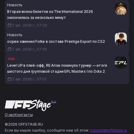
Новость
Вторая волна билетов на The International 2026
закончилась за несколько минут
7 авг. 2026 г., 07:30
Новость
oopee заменил Folke в составе Prestige Esport по CS2
7 авг. 2026 г., 07:26
Hot
Level UP в плей-офф, RE Arise покинула турнир — итоги
шестого дня групповой стадии EPL Masters I по Dota 2
7 авг. 2026 г., 07:01
Beta
О нас
Контакты
©2026 OFFSTAGE.RU
Если вы нашли ошибку, сообщите нам об этом:
support@offstage.ru