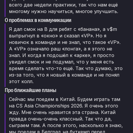
всего две недели практики, так что нам ещё
многому нужно научиться, многое улучшить.
О проблемах в коммуникации
Я дал смок на B для ребят с «банана», а v$m
выпрыгнул в «окно» и сказал «VP». Но я
новичок в команде и не знал, что такое «VP».
А «VP» означало раш «лонга», а я этого не
знал. И когда я подошёл к «арке», я просто
увидел смок и не подумал, что у меня есть
время сделать что-то ещё. Так что думаю, это
из-за того, что я новый в команде и не понял
этот колл.
Про ближайшие планы
Сейчас мы поедем в Китай. Будем играть там
на CS Asia Championships 2026. Я очень этого
жду. Мне очень нравится эта страна. Китай
правда очень-очень классный. Так что да,
сыграем там. А после этого, насколько я знаю,
мы поедем в Белград на буткемп перед