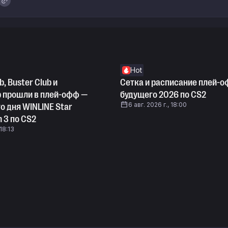
Hot
b, Buster Club и
Сетка и расписание плей-о
b прошли в плей-офф —
будущего 2026 по CS2
6 авг. 2026 г., 18:00
о дня WINLINE Star
n 3 по CS2
 18:13