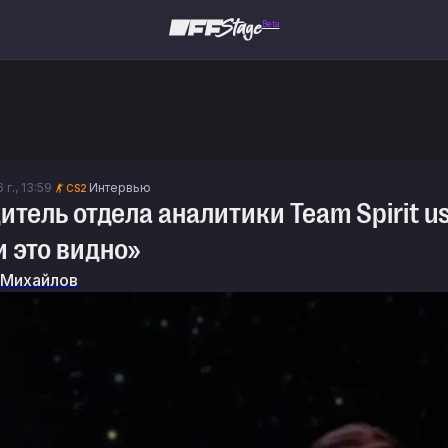
Beta
 г., 13:59
Интервью
CS2
итель отдела аналитики Team Spirit usp
и это видно»
 Михайлов