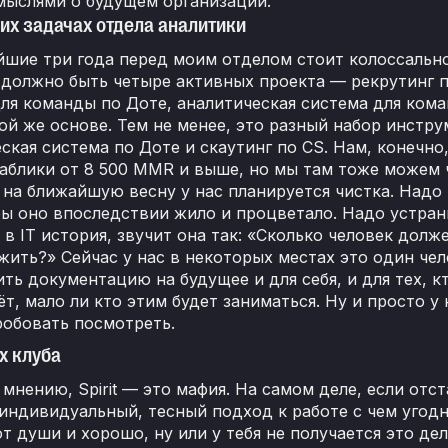
мыслями о будущем организации.
х задачах отдела аналитики
шие три года перед моим отделом стоит колоссальное
 должно быть четыре активных проекта — рекрутинг п
ля команды по Доте, аналитическая система для кома
ой же основе. Тем не менее, это разный набор инструм
ская система по Доте и скаутинг по CS. Нам, конечно
аблики от 8 500 MMR и выше, но мы там тоже можем 
на ближайшую весну у нас планируется чистка. Надо 
бы оно впоследствии жило и процветало. Надо устрани
 в IT история, звучит она так: «Сколько человек долж
жить?» Сейчас у нас в некоторых местах это один че
ть документацию на будущее и для себя, и для тех, кт
т, мало ли кто этим будет заниматься. Ну и просто у
робовать посмотреть.
х клуба
мнению, Spirit — это мафия. На самом деле, если отст
индивидуальный, тесный подход к работе с чем угодно.
т души и хорошо, ну или у тебя не получается это дел