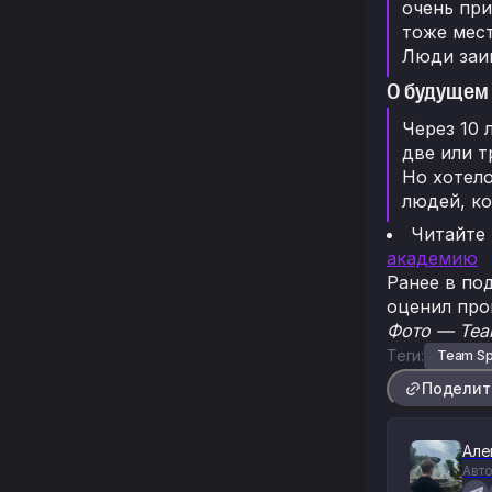
очень при
тоже мест
Люди заин
О будущем 
Через 10 
две или т
Но хотело
людей, ко
Читайте
академию
Ранее в по
оценил про
Фото — Team
Теги:
Team Spi
Поделит
Але
Авто