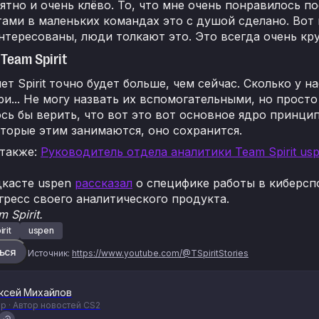
ятно и очень клёво. То, что мне очень понравилось пос
ами в маленьких командах это с душой сделано. Вот в 
тересованы, люди толкают это. Это всегда очень кру
Team Spirit
лет Spirit точно будет больше, чем сейчас. Сколько у
ри... Не могу назвать их вспомогательными, но прост
сь бы верить, что вот это вот основное ядро принци
торые этим занимаются, оно сохранится.
 также:
Руководитель отдела аналитики Team Spirit us
дкасте uspen
рассказал
о специфике работы в киберспо
гресс своего аналитического продукта.
 Spirit.
rit
uspen
ься
Источник:
https://www.youtube.com/@TSpiritStories
ксей Михайлов
р · Автор новостей CS2