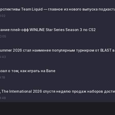
рспективы Team Liquid — главное из нового выпуска подкаста
1:02
ание плей-офф WINLINE Star Series Season 3 по CS2
20:05
Summer 2026 стал наименее популярным турниром от BLAST в
19:43
зал о том, как играть на Bane
9:18
The International 2026 спустя неделю продаж наборов достиг
18:48