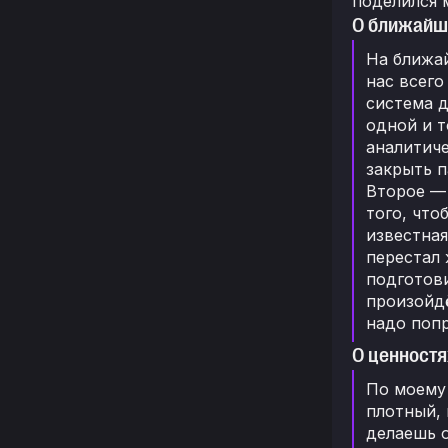
поделился 
О ближайши
На ближай
нас всего
система д
одной и т
аналитиче
закрыть п
Второе — 
того, что
известная
перестал 
подготови
произойдё
надо поп
О ценностя
По моему 
плотный, 
делаешь о