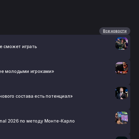
Все новости
 не сможет играть
лее молодыми игроками»
 нового состава есть потенциал»
ional 2026 по методу Монте-Карло