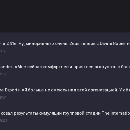
че 7.41e: Ну, минорненько очень. Zeus теперь с Divine Rapier
1:07
Yandex: «Мне сейчас комфортнее и приятнее выступать с бо
0:10
e Esports: «Я больше не смеюсь над этой организацией. У её
09:51
ликовал результаты симуляции групповой стадии The Internat
09:02