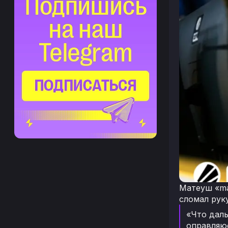
Матеуш «ma
сломал руку
«Что даль
оправляюс