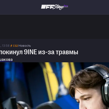
Beta
, 13:58
Новость
CS2
покинул 9INE из-за травмы
шакова