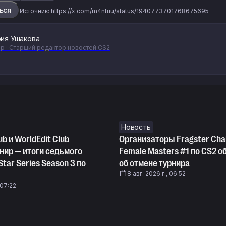
ься
Источник:
https://x.com/m4ntuu/status/1940773701768675695
ия Ушакова
р · Старший редактор новостей CS2
Новость
b и WorldEdit Club
Организаторы Fragster Cha
нир — итоги седьмого
Female Masters #1 по CS2 о
Star Series Season 3 по
об отмене турнира
8 авг. 2026 г., 06:52
 07:22