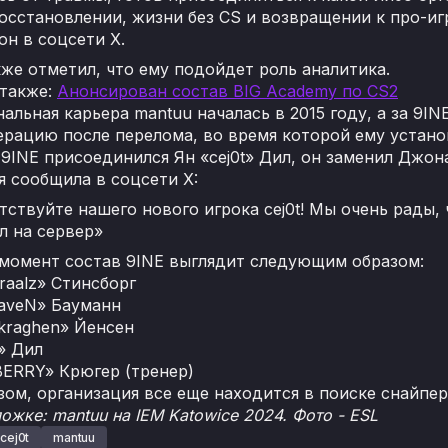
осстановлении, жизни без CS и возвращении к про-иг
он в соцсети X.
же отметил, что ему подойдет роль аналитика.
 также:
Анонсирован состав BIG Academy по CS2
льная карьера mantuu началась в 2015 году, а за 9INE
ерацию после перелома, во время которой ему устано
 9INE присоединился Ян «cej0t» Дил, он заменил Джон
я сообщила в соцсети X:
ствуйте нашего нового игрока cej0t! Мы очень рады,
л на сервер»
момент состав 9INE выглядит следующим образом:
raalz» Стинсборг
faveN» Бауманн
kraghen» Йенсен
t» Дил
ERRY» Крюгер (тренер)
зом, организация все еще находится в поиске снайпер
ожке: mantuu на IEM Katowice 2024. Фото - ESL
cej0t
mantuu