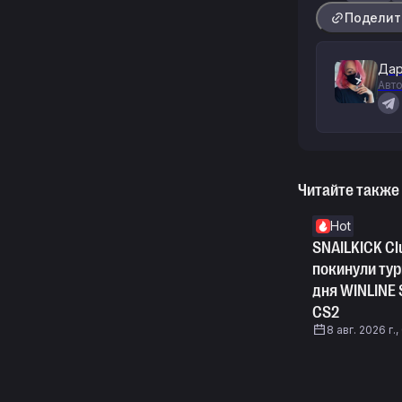
Поделит
Дар
Авто
Читайте также
Hot
SNAILKICK Clu
покинули тур
дня WINLINE 
CS2
8 авг. 2026 г.,