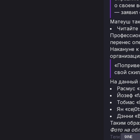
о своем в
— заявил 
Матеуш так
Читайте
Профессиона
перенес оп
Накануне к
организаци
«Попривет
свой скил
На данный 
Расмус «
Йозеф «
Тобиас «
Ян «cej0
Дэнни «B
Таким обра
Фото на обл
Теги:
9INE