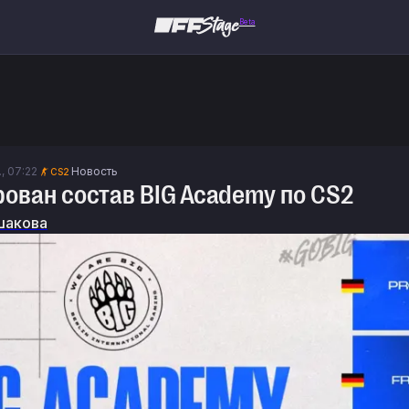
Beta
., 07:22
Новость
CS2
ован состав BIG Academy по CS2
шакова