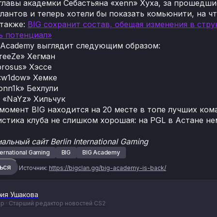
главы академки Себастьяна «xenn» Хуха, за прошедши
лантов и теперь хотели бы показать комьюнити, на ч
 также:
BIG сохранит состав, обещая изменения в стру
ь потенциал»
 Academy выглядит следующим образом:
reeZe» Хегман
rosus» Хэссе
«w1dow» Хемке
onn1k» Бехлули
 «NaYz» Хильчук
момент BIG находится на 20 месте в топе лучших кома
стика клуба не слишком хорошая: на PGL в Астане немцы
альный сайт Berlin International Gaming
nternational Gaming
BIG
BIG Academy
ься
Источник:
https://bigclan.gg/big-academy-is-back/
ия Ушакова
р · Старший редактор новостей CS2