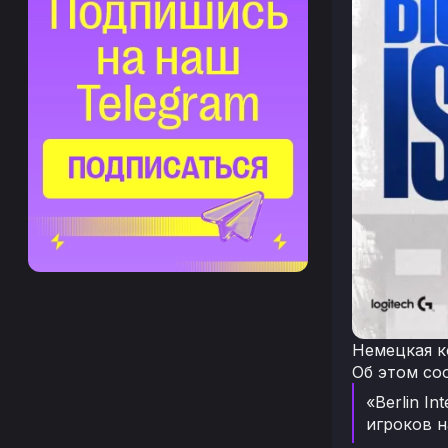
Немецкая к
Об этом со
«Berlin I
игроков н