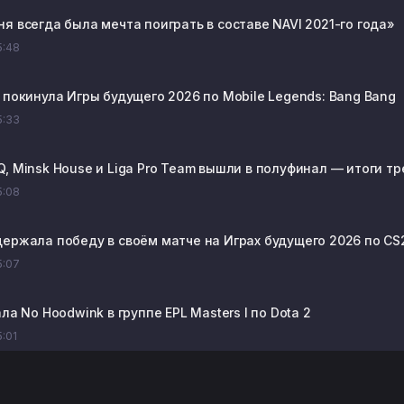
я всегда была мечта поиграть в составе NAVI 2021-го года»
15:48
 покинула Игры будущего 2026 по Mobile Legends: Bang Bang
15:33
, Minsk House и Liga Pro Team вышли в полуфинал — итоги тр
15:08
держала победу в своём матче на Играх будущего 2026 по CS
15:07
ала No Hoodwink в группе EPL Masters I по Dota 2
5:01