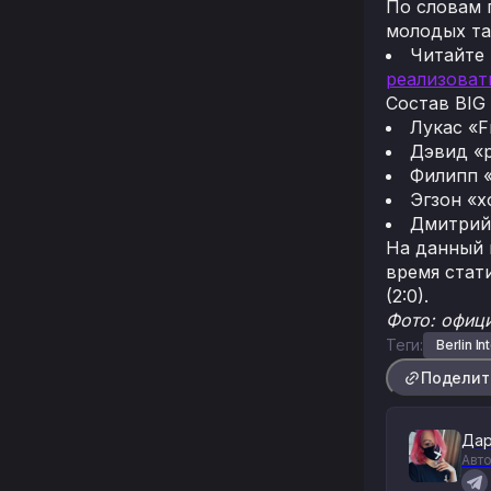
По словам 
молодых та
Читайте
реализоват
Состав BIG
Лукас «F
Дэвид «p
Филипп 
Эгзон «x
Дмитрий
На данный 
время стати
(2:0).
Фото: офици
Теги:
Berlin I
Поделит
Дар
Авто