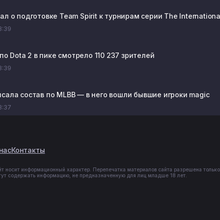
ал о подготовке Team Spirit к турнирам серии The Internationa
13:39
I по Dota 2 в пике смотрело 110 237 зрителей
13:39
исала состав по MLBB — в него вошли бывшие игроки magic
13:37
нас
Контакты
йт носит информационный характер. Перепечатка материалов сайта разрешена только
гут содержать информацию, не предназначенную для лиц младше 18 лет.