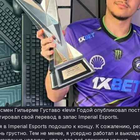
смен Гильерме Густаво «levi» Годой опубликовал пост
ровал свой перевод в запас Imperial Esports.
 в Imperial Esports подошло к концу. К сожалению, р
нь грустно. Тем не менее, я усердно работал и выкла
 искренне надеюсь, что у вас всё сложится удачно — 