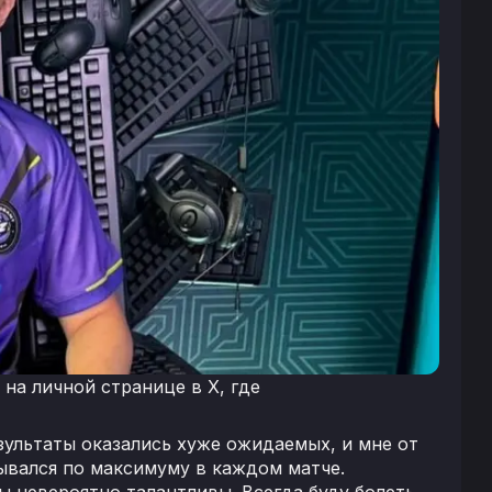
 на личной странице в X, где
езультаты оказались хуже ожидаемых, и мне от
дывался по максимуму в каждом матче.
вы невероятно талантливы. Всегда буду болеть