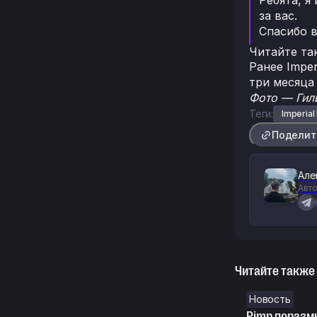
за вас.
Спасибо в
Читайте та
Ранее Imper
три месяца
Фото — Гиль
Теги:
Imperial
Поделит
Але
Авто
Читайте также
Новость
Pimp поразм