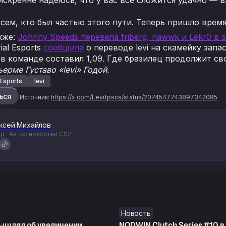
сем, кто был частью этого пути. Теперь пришло врем
кже
:
Johnny Speeds перевела friberg, nawwk и Lekr0 в 
ial Esports
сообщила
о переводе levi на скамейку зап
 в команде составил 1,09. Где бразилец продолжит св
ерме Густаво «levi» Годой.
 Esports
levi
ься
Источник:
https://x.com/Levifpscs/status/2074547743897342085
ксей Михайлов
р · Автор новостей CS2
Новость
ышлял об увеличении
NODWIN Clutch Series #10 в