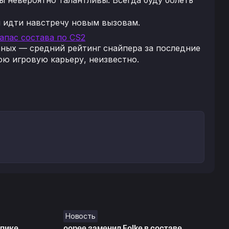
я идти навстречу новым вызовам.
запас состава по CS2
асных — средний рейтинг снайпера за последние
ою игровую карьеру, неизвестно.
Новость
 пике
oopee заменил Folke в составе