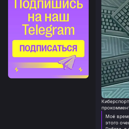
Киберспорт
прокомменти
Моё время
этого оче
Ребята, я