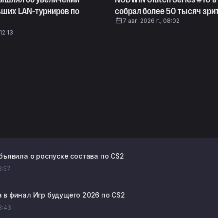
ьших LAN-турниров по
собрал более 50 тысяч зри
7 авг. 2026 г., 08:02
 12:13
объявила о роспуске состава по CS2
13:57
 в финал Игр будущего 2026 по CS2
13:43