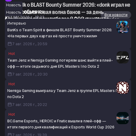
Devilwalk о BLAST Bounty Summer 2026: «donk играл не
Новость
так, как обычно»
В CS2 прошла новая волна банов — за день
Новость
Новости
Все новости
7 авг. 2026 г., 18:23
блокировки получили более 9 000 аккаунтов
Анонсирован женский турнир Fragster Challenger
Интервью
7 авг. 2026 г., 16:52
Female Masters #1 по CS2
BanKs о Team Spirit в финале BLAST Bounty Summer 2026:
7 авг. 2026 г., 16:26
«На первых двух картах её просто уничтожили»
7 авг. 2026 г., 20:59
Hot
Team Jenz и Nemiga Gaming потеряли шанс выйти в плей-
офф — итоги седьмого дня EPL Masters I по Dota 2
7 авг. 2026 г., 20:30
Hot
Nemiga Gaming выиграла у Team Jenz в группе EPL Masters I
по Dota 2
7 авг. 2026 г., 20:22
Hot
BC.Game Esports, HEROIC и Fnatic вышли в плей-офф —
итоги первого дня квалификаций к Esports World Cup 2026
7 авг. 2026 г., 19:39