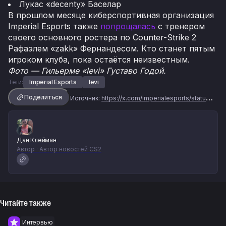
Лукас «decenty» Баселар
В прошлом месяце киберспортивная организация
Imperial Esports также
попрощалась
с тренером
своего основного ростера по Counter-Strike 2
Рафаэлем «zakk» Фернандесом. Кто станет пятым
игроком клуба, пока остаётся неизвестным.
Фото — Гильерме «levi» Густаво Годой.
Теги:
Imperial Esports
levi
Поделиться
Источник:
https://x.com/imperialesports/status/2074512249146720569
Дан Клейман
Автор · Автор новостей CS2
Читайте также
Интервью