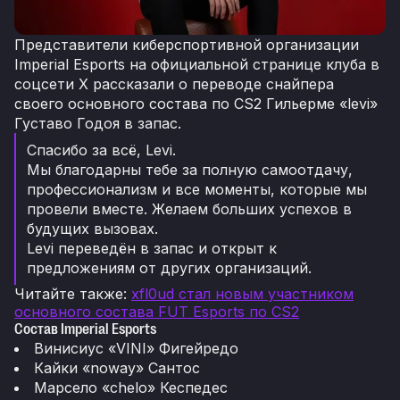
Представители киберспортивной организации
Imperial Esports на официальной странице клуба в
соцсети X рассказали о переводе снайпера
своего основного состава по CS2 Гильерме «levi»
Густаво Годоя в запас.
Спасибо за всё, Levi.
Мы благодарны тебе за полную самоотдачу,
профессионализм и все моменты, которые мы
провели вместе. Желаем больших успехов в
будущих вызовах.
Levi переведён в запас и открыт к
предложениям от других организаций.
Читайте также
:
xfl0ud стал новым участником
основного состава FUT Esports по CS2
Состав Imperial Esports
Винисиус «VINI» Фигейредо
Кайки «noway» Сантос
Марсело «chelo» Кеспедес