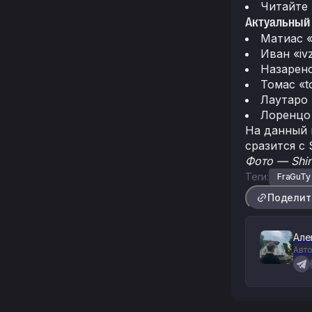
Читайте
Актуальный 
Матиас «
Иван «iv
Назарен
Томас «t
Лаутаро 
Лоренцо 
На данный 
сразится с 
Фото — Shi
Теги:
FraGuTy
Поделит
Але
Авто