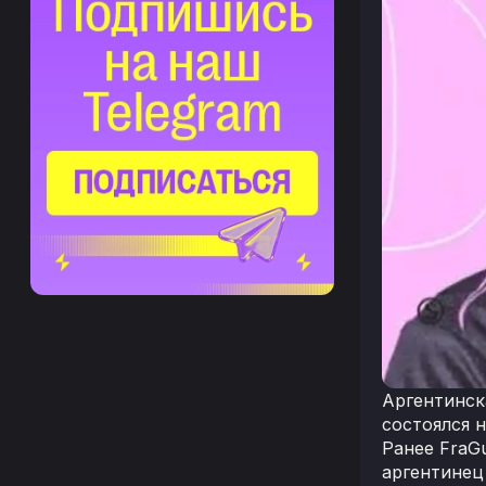
Аргентинск
состоялся н
Ранее FraGu
аргентинец