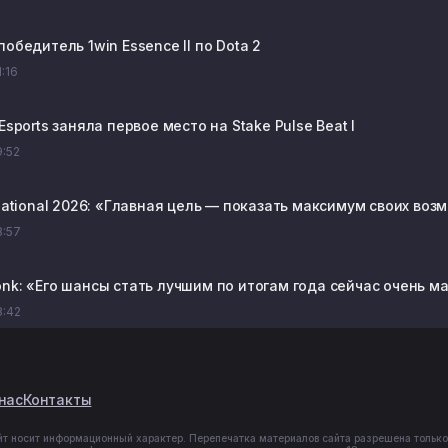
победитель 1win Essence II по Dota 2
1:16
 Esports заняла первое место на Stake Pulse Beat I
9:52
rnational 2026: «Главная цель — показать максимум своих во
8:57
onk: «Его шансы стать лучшим по итогам года сейчас очень м
8:42
нас
Контакты
йт носит информационный характер. Перепечатка материалов сайта разрешена только