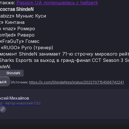
 также:
Passion UA попрощалась с hallzerk
состав ShindeN
abizz» Муньис Куси
z» Кинтана
о «naz» Ромеро
om1jed» Риверо
«FraGuTy» Гомес
«RUGO» Руго (тренер)
момент ShindeN занимает 71-ю строчку мирового рейт
Sharks Esports за выход в гранд-финал CCT Season 3 So
ndeN.
ShindeN
ься
Источник:
https://x.com/ShindeNgg/status/2022707154566742241
ксей Михайлов
р · Автор новостей CS2