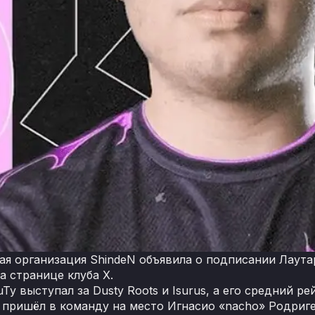
ая организация ShindeN объявила о подписании Лаута
а странице клуба Х.
Ty выступал за Dusty Roots и Isurus, а его средний ре
 пришёл в команду на место Игнасио «nacho» Родриг