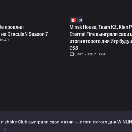
Hot
ade продлил
Minsk House, Team KZ, Klan P
на DraculaN Season 7
Eternal Fire выиграли свои
 16:49
итоги второго дня Игр буду
CS2
5 авг. 2026 г., 15:41
b и shoke Club выиграли свои матчи — итоги пятого дня WINLINE
1:45