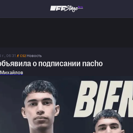
Beta
 г., 06:31
Новость
CS2
объявила о подписании nacho
 Михайлов