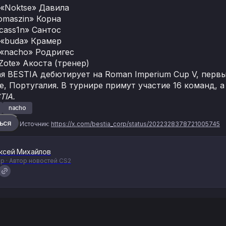
«Noktse» Давила
omaszin» Корна
cass1n» Сантос
 «buda» Крамер
«nacho» Родригес
Zote» Акоста (тренер)
я BESTIA дебютирует на Roman Imperium Cup V, первы
, Португалия. В турнире примут участие 16 команд, а
TIA.
nacho
ься
Источник:
https://x.com/bestia_corp/status/2022328378721005745
ксей Михайлов
р · Автор новостей CS2