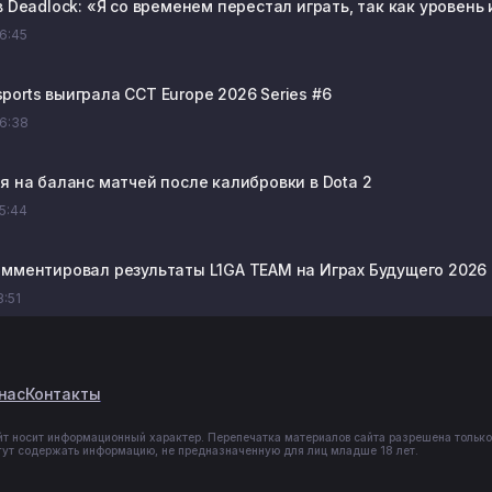
в Deadlock: «Я со временем перестал играть, так как уровень
06:45
ports выиграла CCT Europe 2026 Series #6
06:38
я на баланс матчей после калибровки в Dota 2
05:44
омментировал результаты L1GA TEAM на Играх Будущего 2026 
8:51
нас
Контакты
йт носит информационный характер. Перепечатка материалов сайта разрешена только
гут содержать информацию, не предназначенную для лиц младше 18 лет.