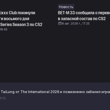
Новость
Lixxx Club покинули
BET-M 33 сообщила о перев
ги восьмого дня
в запасной состав по CS2
8 авг. 2026 г., 17:25
 Series Season 3 по CS2
 18:45
TaiLung от The International 2026 и пожизненно забанил игро
06:55