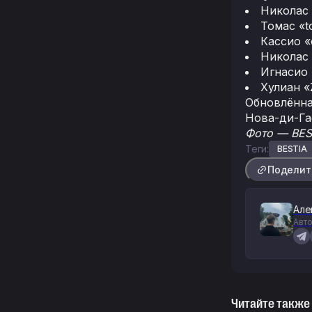
Николас 
Томас «t
Кассио «
Николас
Игнасио 
Хулиан «
Обновлённа
Нова-ди-Гае
Фото — BES
Теги:
BESTIA
Поделит
Але
Авто
Читайте также