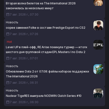
популярным турниром от BLAST в этом году
Вторая волна билетов на The International 2026
6 авг. 2026 г., 19:43
закончилась за несколько минут
7 авг. 2026 г., 07:30
Новость
oopee заменил Folke в составе Prestige Esport по CS2
7 авг. 2026 г., 07:26
Hot
Level UP в плей-офф, RE Arise покинула турнир — итоги
шестого дня групповой стадии EPL Masters I по Dota 2
7 авг. 2026 г., 07:01
Новость
Обновление Dota 2 от 07.08: файлы наборов поддержки
The International 2026
7 авг. 2026 г., 06:31
Новость
Nuclear TigeRES выиграла NODWIN Clutch Series #10
7 авг. 2026 г., 06:30