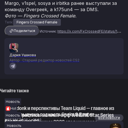
Margo, v1spel, sosya и irbitka ранее выступали за
команду Overpeek, а k175un4 — за DMS.
Фото — Fingers Crossed Female.
Теги:
Fingers Crossed Female
Поделиться
Источник:
https://x.com/FxCrossedFE/status/1983974975469133969
Дария Ушакова
Автор · Старший редактор новостей CS2
Читайте также
Новость
Спад donk и перспективы Team Liquid — главное из
Hot
нового выпуска подкаста Snake & Banter
Сетка и расписание плей-офф WINLINE Star Series
Новость
Новости
Все новости
6 авг. 2026 г., 21:02
Season 3 по CS2
BLAST Bounty Summer 2026 стал наименее
Новость
6 авг. 2026 г., 20:05