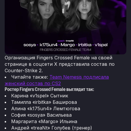
Организация Fingers Crossed Female на своей
странице в соцсети Х представила состав по
Counter-Strike 2.
Читайте также:
Team Nemesis подписала
женский состав по CS2
Ростер Fingers Crossed Female выглядит так:
Карина «v1spel» Сытник
Тамилла «irbitka» Баширова
Алина «k175un4» Лемтюгова
София «sosya» Васильева
Маргарита «Margo» Ильина
Андрей «treaNt» Голубев (тренер)