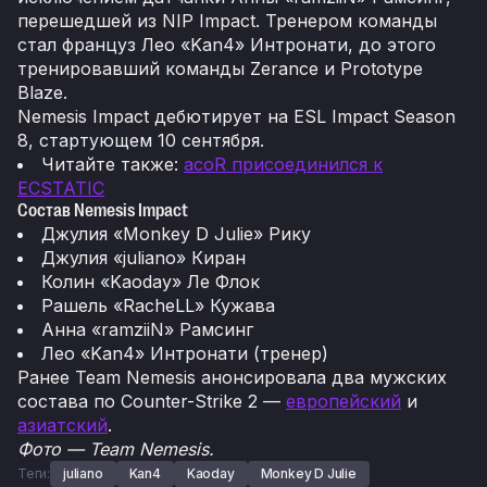
перешедшей из NIP Impact. Тренером команды
стал француз Леo «Kan4» Интронати, до этого
тренировавший команды Zerance и Prototype
Blaze.
Nemesis Impact дебютирует на ESL Impact Season
8, стартующем 10 сентября.
Читайте также:
acoR присоединился к
ECSTATIC
Состав Nemesis Impact
Джулия «Monkey D Julie» Рику
Джулия «juliano» Киран
Колин «Kaoday» Ле Флок
Рашель «RacheLL» Кужава
Анна «ramziiN» Рамсинг
Леo «Kan4» Интронати (тренер)
Ранее Team Nemesis анонсировала два мужских
состава по Counter-Strike 2 —
европейский
и
азиатский
.
Фото — Team Nemesis.
Теги:
juliano
Kan4
Kaoday
Monkey D Julie