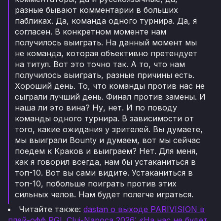
разные бывают комментарии в больших
пабликах. Да, команда одного турнира. Да, я
согласен. В конкретном моменте нам
получилось выиграть. На данный момент мы
не команда, которая объективно претендует
на титул. Вот это точно так. А то, что нам
получилось выиграть, разные причины есть.
Хороший день. То, что команды против нас не
сыграли лучший день. Финал против замены. И
наша ли это вина? Ну, нет. И по поводу
команды одного турнира. В зависимости от
того, какие ожидания у зрителей. Вы думаете,
мы выиграли Bounty и думаем, вот мы сейчас
поедем к Краков и выиграем? Нет. Для меня,
как я говорил всегда, нам бы устаканиться в
топ-10. Вот вы сами видите. Устаканиться в
топ-10, побольше поиграть против этих
сильных челов. Нам будет полегче играться.
Читайте также:
dastan о выходе PARIVISION в
плей-офф PGL Cluj-Napoca 2026: «На нас не будет