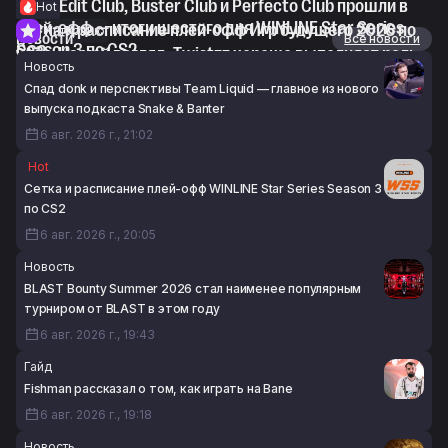
WorldEdit Club, Buster Club и Perfecto Club прошли в
Hot
плей-офф — итоги шестого дня WINLINE Star Series
Сетка и расписание плей-офф Игр будущего 2026 по
Интервью
Новости
Все новости
Season 3 по CS2
CS2
voo: «На мой взгляд, Twistzz хорошо выполняет роль
Новость
6 авг. 2026 г., 18:13
6 авг. 2026 г., 18:00
IGL»
Спад donk и перспективы Team Liquid — главное из нового
6 авг. 2026 г., 17:23
выпуска подкаста Snake & Banter
6 авг. 2026 г., 21:02
Hot
Сетка и расписание плей-офф WINLINE Star Series Season 3
по CS2
6 авг. 2026 г., 20:05
Новость
BLAST Bounty Summer 2026 стал наименее популярным
турниром от BLAST в этом году
6 авг. 2026 г., 19:43
Гайд
Fishman рассказал о том, как играть на Bane
6 авг. 2026 г., 19:18
Новость