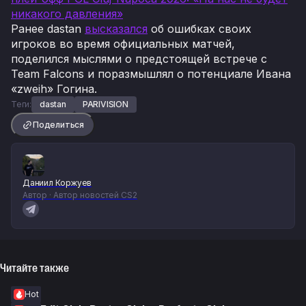
никакого давления»
Ранее dastan
высказался
об ошибках своих
игроков во время официальных матчей,
поделился мыслями о предстоящей встрече с
Team Falcons и поразмышлял о потенциале Ивана
«zweih» Гогина.
Теги:
dastan
PARIVISION
Поделиться
Даниил Коржуев
Автор · Автор новостей CS2
Читайте также
Hot